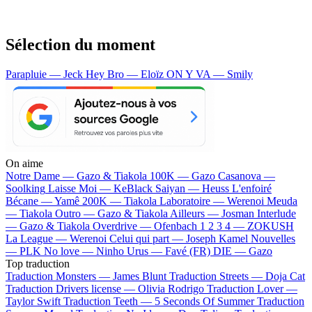
Sélection du moment
Parapluie — Jeck
Hey Bro — Eloïz
ON Y VA — Smily
On aime
Notre Dame —
Gazo & Tiakola
100K —
Gazo
Casanova —
Soolking
Laisse Moi —
KeBlack
Saiyan —
Heuss L'enfoiré
Bécane —
Yamê
200K —
Tiakola
Laboratoire —
Werenoi
Meuda
—
Tiakola
Outro —
Gazo & Tiakola
Ailleurs —
Josman
Interlude
—
Gazo & Tiakola
Overdrive —
Ofenbach
1 2 3 4 —
ZOKUSH
La League —
Werenoi
Celui qui part —
Joseph Kamel
Nouvelles
—
PLK
No love —
Ninho
Urus —
Favé (FR)
DIE —
Gazo
Top traduction
Traduction Monsters —
James Blunt
Traduction Streets —
Doja Cat
Traduction Drivers license —
Olivia Rodrigo
Traduction Lover —
Taylor Swift
Traduction Teeth —
5 Seconds Of Summer
Traduction