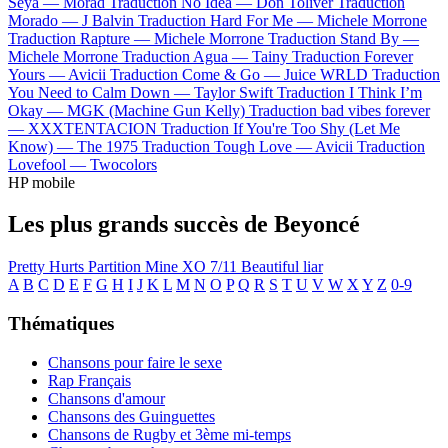
Seya —
Morad
Traduction No Idea —
Don Toliver
Traduction
Morado —
J Balvin
Traduction Hard For Me —
Michele Morrone
Traduction Rapture —
Michele Morrone
Traduction Stand By —
Michele Morrone
Traduction Agua —
Tainy
Traduction Forever
Yours —
Avicii
Traduction Come & Go —
Juice WRLD
Traduction
You Need to Calm Down —
Taylor Swift
Traduction I Think I’m
Okay —
MGK (Machine Gun Kelly)
Traduction bad vibes forever
—
XXXTENTACION
Traduction If You're Too Shy (Let Me
Know) —
The 1975
Traduction Tough Love —
Avicii
Traduction
Lovefool —
Twocolors
HP mobile
Les plus grands succès de Beyoncé
Pretty Hurts
Partition
Mine
XO
7/11
Beautiful liar
A
B
C
D
E
F
G
H
I
J
K
L
M
N
O
P
Q
R
S
T
U
V
W
X
Y
Z
0-9
Thématiques
Chansons pour faire le sexe
Rap Français
Chansons d'amour
Chansons des Guinguettes
Chansons de Rugby et 3ème mi-temps