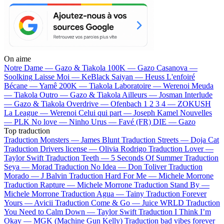
On aime
Notre Dame —
Gazo & Tiakola
100K —
Gazo
Casanova —
Soolking
Laisse Moi —
KeBlack
Saiyan —
Heuss L'enfoiré
Bécane —
Yamê
200K —
Tiakola
Laboratoire —
Werenoi
Meuda
—
Tiakola
Outro —
Gazo & Tiakola
Ailleurs —
Josman
Interlude
—
Gazo & Tiakola
Overdrive —
Ofenbach
1 2 3 4 —
ZOKUSH
La League —
Werenoi
Celui qui part —
Joseph Kamel
Nouvelles
—
PLK
No love —
Ninho
Urus —
Favé (FR)
DIE —
Gazo
Top traduction
Traduction Monsters —
James Blunt
Traduction Streets —
Doja Cat
Traduction Drivers license —
Olivia Rodrigo
Traduction Lover —
Taylor Swift
Traduction Teeth —
5 Seconds Of Summer
Traduction
Seya —
Morad
Traduction No Idea —
Don Toliver
Traduction
Morado —
J Balvin
Traduction Hard For Me —
Michele Morrone
Traduction Rapture —
Michele Morrone
Traduction Stand By —
Michele Morrone
Traduction Agua —
Tainy
Traduction Forever
Yours —
Avicii
Traduction Come & Go —
Juice WRLD
Traduction
You Need to Calm Down —
Taylor Swift
Traduction I Think I’m
Okay —
MGK (Machine Gun Kelly)
Traduction bad vibes forever