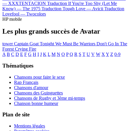
—
XXXTENTACION
Traduction If You're Too Shy (Let Me
Know) —
The 1975
Traduction Tough Love —
Avicii
Traduction
Lovefool —
Twocolors
HP mobile
Les plus grands succès de Avatar
tower
Captain Goat
Tonight We Must Be Warriors
Don't Go In The
Forest
Crying Fire
A
B
C
D
E
F
G
H
I
J
K
L
M
N
O
P
Q
R
S
T
U
V
W
X
Y
Z
0-9
Thématiques
Chansons pour faire le sexe
Rap Français
Chansons d'amour
Chansons des Guinguettes
Chansons de Rugby et 3ème mi-temps
Chanson bonne humeur
Plan de site
Mentions légales