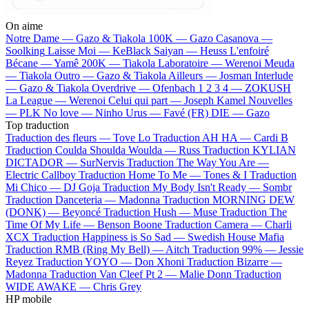
On aime
Notre Dame —
Gazo & Tiakola
100K —
Gazo
Casanova —
Soolking
Laisse Moi —
KeBlack
Saiyan —
Heuss L'enfoiré
Bécane —
Yamê
200K —
Tiakola
Laboratoire —
Werenoi
Meuda
—
Tiakola
Outro —
Gazo & Tiakola
Ailleurs —
Josman
Interlude
—
Gazo & Tiakola
Overdrive —
Ofenbach
1 2 3 4 —
ZOKUSH
La League —
Werenoi
Celui qui part —
Joseph Kamel
Nouvelles
—
PLK
No love —
Ninho
Urus —
Favé (FR)
DIE —
Gazo
Top traduction
Traduction des fleurs —
Tove Lo
Traduction AH HA —
Cardi B
Traduction Coulda Shoulda Woulda —
Russ
Traduction KYLIAN
DICTADOR —
SurNervis
Traduction The Way You Are —
Electric Callboy
Traduction Home To Me —
Tones & I
Traduction
Mi Chico —
DJ Goja
Traduction My Body Isn't Ready —
Sombr
Traduction Danceteria —
Madonna
Traduction MORNING DEW
(DONK) —
Beyoncé
Traduction Hush —
Muse
Traduction The
Time Of My Life —
Benson Boone
Traduction Camera —
Charli
XCX
Traduction Happiness is So Sad —
Swedish House Mafia
Traduction RMB (Ring My Bell) —
Aitch
Traduction 99% —
Jessie
Reyez
Traduction YOYO —
Don Xhoni
Traduction Bizarre —
Madonna
Traduction Van Cleef Pt 2 —
Malie Donn
Traduction
WIDE AWAKE —
Chris Grey
HP mobile