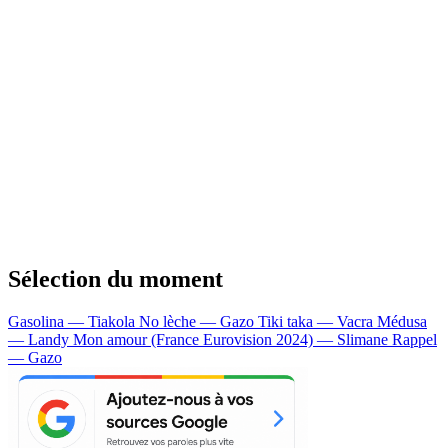
Sélection du moment
Gasolina — Tiakola
No lèche — Gazo
Tiki taka — Vacra
Médusa
— Landy
Mon amour (France Eurovision 2024) — Slimane
Rappel
— Gazo