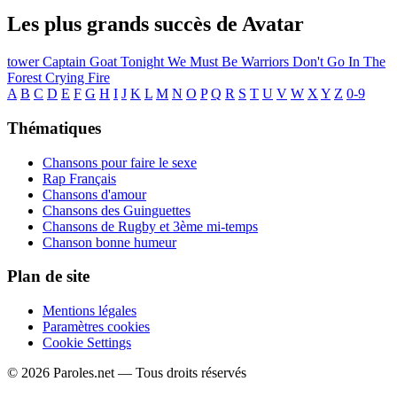
Les plus grands succès de Avatar
tower
Captain Goat
Tonight We Must Be Warriors
Don't Go In The
Forest
Crying Fire
A
B
C
D
E
F
G
H
I
J
K
L
M
N
O
P
Q
R
S
T
U
V
W
X
Y
Z
0-9
Thématiques
Chansons pour faire le sexe
Rap Français
Chansons d'amour
Chansons des Guinguettes
Chansons de Rugby et 3ème mi-temps
Chanson bonne humeur
Plan de site
Mentions légales
Paramètres cookies
Cookie Settings
© 2026 Paroles.net — Tous droits réservés