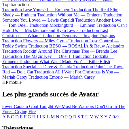
Top traduction
Traduction Lose Yourself —
Eminem
Traduction The Real Slim
Shady —
Eminem
Traduction Without Me —
Eminem
Traduction
Someone You Loved —
Lewis Capaldi
Traduction Another Love
—
Tom Odell
Traduction Mockingbird —
Eminem
Traduction Can't
Hold Us —
Macklemore and Ryan Lewis
Traduction Last
Christmas —
Wham
Traduction Demons —
Imagine Dragons
Traduction Flowers —
Miley Cyrus
Traduction Lose Control —
Teddy Swims
Traduction BESO —
ROSALÍA & Rauw Alejandro
Traduction Rockin' Around The Christmas Tree —
Brenda Lee
Traduction The Magic Key —
One-T
Traduction Godzilla —
Eminem
Traduction What Was I Made For? —
Billie Eilish
Traduction Special —
Dave & Tiakola
Traduction Paint The Town
Red —
Doja Cat
Traduction All I Want For Christmas Is You —
Mariah Carey
Traduction Emorio —
Mariah Carey
HP mobile
Les plus grands succès de Avatar
tower
Captain Goat
Tonight We Must Be Warriors
Don't Go In The
Forest
Crying Fire
A
B
C
D
E
F
G
H
I
J
K
L
M
N
O
P
Q
R
S
T
U
V
W
X
Y
Z
0-9
Thématiques