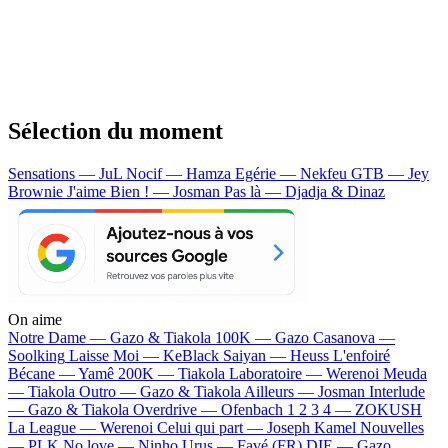
Sélection du moment
Sensations — JuL
Nocif — Hamza
Egérie — Nekfeu
GTB — Jey
Brownie
J'aime Bien ! — Josman
Pas là — Djadja & Dinaz
On aime
Notre Dame —
Gazo & Tiakola
100K —
Gazo
Casanova —
Soolking
Laisse Moi —
KeBlack
Saiyan —
Heuss L'enfoiré
Bécane —
Yamê
200K —
Tiakola
Laboratoire —
Werenoi
Meuda
—
Tiakola
Outro —
Gazo & Tiakola
Ailleurs —
Josman
Interlude
—
Gazo & Tiakola
Overdrive —
Ofenbach
1 2 3 4 —
ZOKUSH
La League —
Werenoi
Celui qui part —
Joseph Kamel
Nouvelles
—
PLK
No love —
Ninho
Urus —
Favé (FR)
DIE —
Gazo