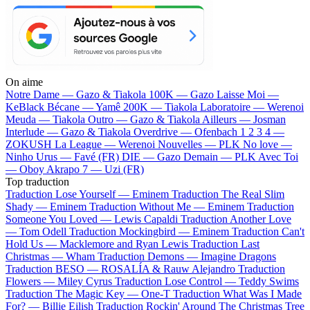
On aime
Notre Dame —
Gazo & Tiakola
100K —
Gazo
Laisse Moi —
KeBlack
Bécane —
Yamê
200K —
Tiakola
Laboratoire —
Werenoi
Meuda —
Tiakola
Outro —
Gazo & Tiakola
Ailleurs —
Josman
Interlude —
Gazo & Tiakola
Overdrive —
Ofenbach
1 2 3 4 —
ZOKUSH
La League —
Werenoi
Nouvelles —
PLK
No love —
Ninho
Urus —
Favé (FR)
DIE —
Gazo
Demain —
PLK
Avec Toi
—
Oboy
Akrapo 7 —
Uzi (FR)
Top traduction
Traduction Lose Yourself —
Eminem
Traduction The Real Slim
Shady —
Eminem
Traduction Without Me —
Eminem
Traduction
Someone You Loved —
Lewis Capaldi
Traduction Another Love
—
Tom Odell
Traduction Mockingbird —
Eminem
Traduction Can't
Hold Us —
Macklemore and Ryan Lewis
Traduction Last
Christmas —
Wham
Traduction Demons —
Imagine Dragons
Traduction BESO —
ROSALÍA & Rauw Alejandro
Traduction
Flowers —
Miley Cyrus
Traduction Lose Control —
Teddy Swims
Traduction The Magic Key —
One-T
Traduction What Was I Made
For? —
Billie Eilish
Traduction Rockin' Around The Christmas Tree