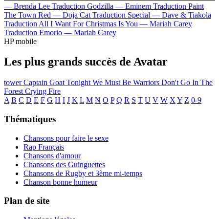
—
Brenda Lee
Traduction Godzilla —
Eminem
Traduction Paint
The Town Red —
Doja Cat
Traduction Special —
Dave & Tiakola
Traduction All I Want For Christmas Is You —
Mariah Carey
Traduction Emorio —
Mariah Carey
HP mobile
Les plus grands succès de Avatar
tower
Captain Goat
Tonight We Must Be Warriors
Don't Go In The
Forest
Crying Fire
A
B
C
D
E
F
G
H
I
J
K
L
M
N
O
P
Q
R
S
T
U
V
W
X
Y
Z
0-9
Thématiques
Chansons pour faire le sexe
Rap Français
Chansons d'amour
Chansons des Guinguettes
Chansons de Rugby et 3ème mi-temps
Chanson bonne humeur
Plan de site