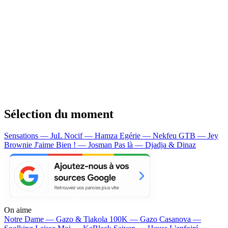
Sélection du moment
Sensations — JuL
Nocif — Hamza
Egérie — Nekfeu
GTB — Jey
Brownie
J'aime Bien ! — Josman
Pas là — Djadja & Dinaz
On aime
Notre Dame —
Gazo & Tiakola
100K —
Gazo
Casanova —