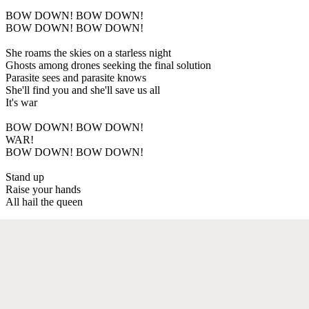
BOW DOWN! BOW DOWN!
BOW DOWN! BOW DOWN!
She roams the skies on a starless night
Ghosts among drones seeking the final solution
Parasite sees and parasite knows
She'll find you and she'll save us all
It's war
BOW DOWN! BOW DOWN!
WAR!
BOW DOWN! BOW DOWN!
Stand up
Raise your hands
All hail the queen