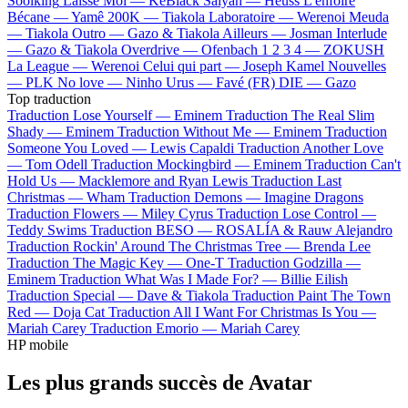
Soolking
Laisse Moi —
KeBlack
Saiyan —
Heuss L'enfoiré
Bécane —
Yamê
200K —
Tiakola
Laboratoire —
Werenoi
Meuda
—
Tiakola
Outro —
Gazo & Tiakola
Ailleurs —
Josman
Interlude
—
Gazo & Tiakola
Overdrive —
Ofenbach
1 2 3 4 —
ZOKUSH
La League —
Werenoi
Celui qui part —
Joseph Kamel
Nouvelles
—
PLK
No love —
Ninho
Urus —
Favé (FR)
DIE —
Gazo
Top traduction
Traduction Lose Yourself —
Eminem
Traduction The Real Slim
Shady —
Eminem
Traduction Without Me —
Eminem
Traduction
Someone You Loved —
Lewis Capaldi
Traduction Another Love
—
Tom Odell
Traduction Mockingbird —
Eminem
Traduction Can't
Hold Us —
Macklemore and Ryan Lewis
Traduction Last
Christmas —
Wham
Traduction Demons —
Imagine Dragons
Traduction Flowers —
Miley Cyrus
Traduction Lose Control —
Teddy Swims
Traduction BESO —
ROSALÍA & Rauw Alejandro
Traduction Rockin' Around The Christmas Tree —
Brenda Lee
Traduction The Magic Key —
One-T
Traduction Godzilla —
Eminem
Traduction What Was I Made For? —
Billie Eilish
Traduction Special —
Dave & Tiakola
Traduction Paint The Town
Red —
Doja Cat
Traduction All I Want For Christmas Is You —
Mariah Carey
Traduction Emorio —
Mariah Carey
HP mobile
Les plus grands succès de Avatar