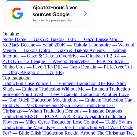
On aime
Notre Dame —
Gazo & Tiakola
100K —
Gazo
Laisse Moi —
KeBlack
Bécane —
Yamê
200K —
Tiakola
Laboratoire —
Werenoi
Meuda —
Tiakola
Outro —
Gazo & Tiakola
Ailleurs —
Josman
Interlude —
Gazo & Tiakola
Overdrive —
Ofenbach
1 2 3 4 —
ZOKUSH
La League —
Werenoi
Nouvelles —
PLK
No love —
Ninho
Urus —
Favé (FR)
DIE —
Gazo
Demain —
PLK
Avec Toi
—
Oboy
Akrapo 7 —
Uzi (FR)
Top traduction
Traduction Lose Yourself —
Eminem
Traduction The Real Slim
Shady —
Eminem
Traduction Without Me —
Eminem
Traduction
Someone You Loved —
Lewis Capaldi
Traduction Another Love
—
Tom Odell
Traduction Mockingbird —
Eminem
Traduction Can't
Hold Us —
Macklemore and Ryan Lewis
Traduction Last
Christmas —
Wham
Traduction Demons —
Imagine Dragons
Traduction BESO —
ROSALÍA & Rauw Alejandro
Traduction
Flowers —
Miley Cyrus
Traduction Lose Control —
Teddy Swims
Traduction The Magic Key —
One-T
Traduction What Was I Made
For? —
Billie Eilish
Traduction Rockin' Around The Christmas Tree