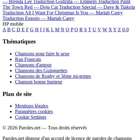
—
Brenda Lee
Traduction Godzilla —
Eminem
Traduction Paint
The Town Red —
Doja Cat
Traduction Special —
Dave & Tiakola
Traduction All I Want For Christmas Is You —
Mariah Carey
Traduction Emorio —
Mariah Carey
HP mobile
A
B
C
D
E
F
G
H
I
J
K
L
M
N
O
P
Q
R
S
T
U
V
W
X
Y
Z
0-9
Thématiques
Chansons pour faire le sexe
Rap Français
Chansons d'amour
Chansons des Guinguettes
Chansons de Rugby et 3ème mi-temps
Chanson bonne humeur
Plan de site
Mentions légales
Paramètres cookies
Cookie Settings
© 2026 Paroles.net — Tous droits réservés
Paroles.net dispose d'un accord de licence de paroles de chansons