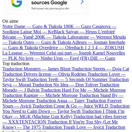
On aime
Notre Dame —
Gazo & Tiakola
100K —
Gazo
Casanova —
Soolking
Laisse Moi —
KeBlack
Saiyan —
Heuss L'enfoiré
Bécane —
Yamê
200K —
Tiakola
Laboratoire —
Werenoi
Meuda
—
Tiakola
Outro —
Gazo & Tiakola
Ailleurs —
Josman
Interlude
—
Gazo & Tiakola
Overdrive —
Ofenbach
1 2 3 4 —
ZOKUSH
La League —
Werenoi
Celui qui part —
Joseph Kamel
Nouvelles
—
PLK
No love —
Ninho
Urus —
Favé (FR)
DIE —
Gazo
Top traduction
Traduction Monsters —
James Blunt
Traduction Streets —
Doja Cat
Traduction Drivers license —
Olivia Rodrigo
Traduction Lover —
Taylor Swift
Traduction Teeth —
5 Seconds Of Summer
Traduction
Seya —
Morad
Traduction No Idea —
Don Toliver
Traduction
Morado —
J Balvin
Traduction Hard For Me —
Michele Morrone
Traduction Rapture —
Michele Morrone
Traduction Stand By —
Michele Morrone
Traduction Agua —
Tainy
Traduction Forever
Yours —
Avicii
Traduction Come & Go —
Juice WRLD
Traduction
You Need to Calm Down —
Taylor Swift
Traduction I Think I’m
Okay —
MGK (Machine Gun Kelly)
Traduction bad vibes forever
—
XXXTENTACION
Traduction If You're Too Shy (Let Me
Know) —
The 1975
Traduction Tough Love —
Avicii
Traduction