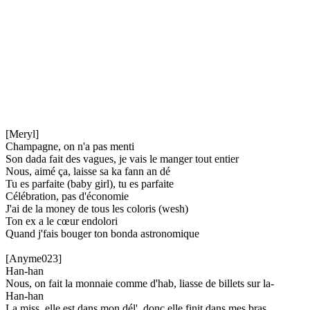
[Meryl]
Champagne, on n'a pas menti
Son dada fait des vagues, je vais le manger tout entier
Nous, aimé ça, laisse sa ka fann an dé
Tu es parfaite (baby girl), tu es parfaite
Célébration, pas d'économie
J'ai de la money de tous les coloris (wesh)
Ton ex a le cœur endolori
Quand j'fais bouger ton bonda astronomique
[Anyme023]
Han-han
Nous, on fait la monnaie comme d'hab, liasse de billets sur la-
Han-han
La miss, elle est dans mon dél', donc elle finit dans mes bras