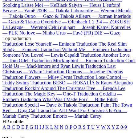
Soolking
Laisse Moi —
KeBlack
Saiyan —
Heuss L'enfoiré
Bécane —
Yamê
200K —
Tiakola
Laboratoire —
Werenoi
Meuda
—
Tiakola
Outro —
Gazo & Tiakola
Ailleurs —
Josman
Interlude
—
Gazo & Tiakola
Overdrive —
Ofenbach
1 2 3 4 —
ZOKUSH
La League —
Werenoi
Celui qui part —
Joseph Kamel
Nouvelles
—
PLK
No love —
Ninho
Urus —
Favé (FR)
DIE —
Gazo
Top traduction
Traduction Lose Yourself —
Eminem
Traduction The Real Slim
Shady —
Eminem
Traduction Without Me —
Eminem
Traduction
Someone You Loved —
Lewis Capaldi
Traduction Another Love
—
Tom Odell
Traduction Mockingbird —
Eminem
Traduction Can't
Hold Us —
Macklemore and Ryan Lewis
Traduction Last
Christmas —
Wham
Traduction Demons —
Imagine Dragons
Traduction Flowers —
Miley Cyrus
Traduction Lose Control —
Teddy Swims
Traduction BESO —
ROSALÍA & Rauw Alejandro
Traduction Rockin' Around The Christmas Tree —
Brenda Lee
Traduction The Magic Key —
One-T
Traduction Godzilla —
Eminem
Traduction What Was I Made For? —
Billie Eilish
Traduction Special —
Dave & Tiakola
Traduction Paint The Town
Red —
Doja Cat
Traduction All I Want For Christmas Is You —
Mariah Carey
Traduction Emorio —
Mariah Carey
HP mobile
A
B
C
D
E
F
G
H
I
J
K
L
M
N
O
P
Q
R
S
T
U
V
W
X
Y
Z
0-9