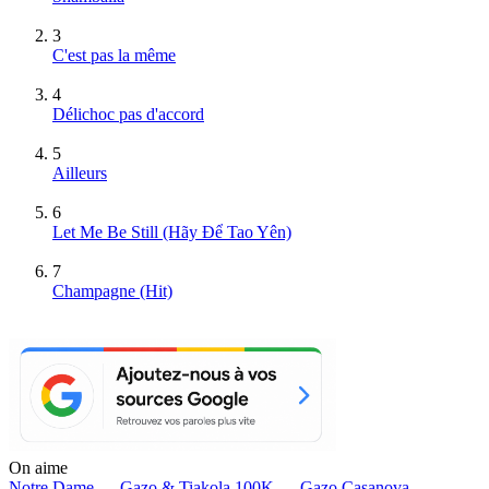
3
C'est pas la même
4
Délichoc pas d'accord
5
Ailleurs
6
Let Me Be Still (Hãy Để Tao Yên)
7
Champagne
(Hit)
On aime
Notre Dame —
Gazo & Tiakola
100K —
Gazo
Casanova —