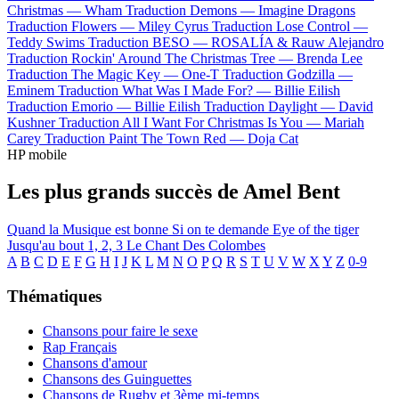
Christmas —
Wham
Traduction Demons —
Imagine Dragons
Traduction Flowers —
Miley Cyrus
Traduction Lose Control —
Teddy Swims
Traduction BESO —
ROSALÍA & Rauw Alejandro
Traduction Rockin' Around The Christmas Tree —
Brenda Lee
Traduction The Magic Key —
One-T
Traduction Godzilla —
Eminem
Traduction What Was I Made For? —
Billie Eilish
Traduction Emorio —
Billie Eilish
Traduction Daylight —
David
Kushner
Traduction All I Want For Christmas Is You —
Mariah
Carey
Traduction Paint The Town Red —
Doja Cat
HP mobile
Les plus grands succès de Amel Bent
Quand la Musique est bonne
Si on te demande
Eye of the tiger
Jusqu'au bout
1, 2, 3
Le Chant Des Colombes
A
B
C
D
E
F
G
H
I
J
K
L
M
N
O
P
Q
R
S
T
U
V
W
X
Y
Z
0-9
Thématiques
Chansons pour faire le sexe
Rap Français
Chansons d'amour
Chansons des Guinguettes
Chansons de Rugby et 3ème mi-temps