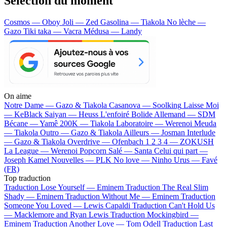
Sélection du moment
Cosmos — Oboy
Joli — Zed
Gasolina — Tiakola
No lèche —
Gazo
Tiki taka — Vacra
Médusa — Landy
On aime
Notre Dame —
Gazo & Tiakola
Casanova —
Soolking
Laisse Moi
—
KeBlack
Saiyan —
Heuss L'enfoiré
Bolide Allemand —
SDM
Bécane —
Yamê
200K —
Tiakola
Laboratoire —
Werenoi
Meuda
—
Tiakola
Outro —
Gazo & Tiakola
Ailleurs —
Josman
Interlude
—
Gazo & Tiakola
Overdrive —
Ofenbach
1 2 3 4 —
ZOKUSH
La League —
Werenoi
Popcorn Salé —
Santa
Celui qui part —
Joseph Kamel
Nouvelles —
PLK
No love —
Ninho
Urus —
Favé
(FR)
Top traduction
Traduction Lose Yourself —
Eminem
Traduction The Real Slim
Shady —
Eminem
Traduction Without Me —
Eminem
Traduction
Someone You Loved —
Lewis Capaldi
Traduction Can't Hold Us
—
Macklemore and Ryan Lewis
Traduction Mockingbird —
Eminem
Traduction Another Love —
Tom Odell
Traduction Last