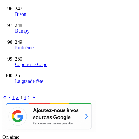
247
Bison
248
Bumpy
249
Problèmes
250
Capo reste Capo
251
La grande fête
1
2
3
4
On aime