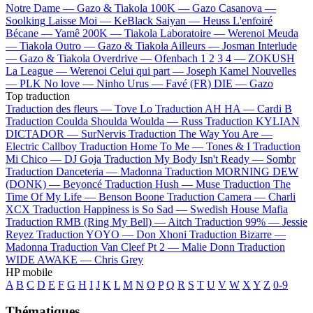
Notre Dame —
Gazo & Tiakola
100K —
Gazo
Casanova —
Soolking
Laisse Moi —
KeBlack
Saiyan —
Heuss L'enfoiré
Bécane —
Yamê
200K —
Tiakola
Laboratoire —
Werenoi
Meuda
—
Tiakola
Outro —
Gazo & Tiakola
Ailleurs —
Josman
Interlude
—
Gazo & Tiakola
Overdrive —
Ofenbach
1 2 3 4 —
ZOKUSH
La League —
Werenoi
Celui qui part —
Joseph Kamel
Nouvelles
—
PLK
No love —
Ninho
Urus —
Favé (FR)
DIE —
Gazo
Top traduction
Traduction des fleurs —
Tove Lo
Traduction AH HA —
Cardi B
Traduction Coulda Shoulda Woulda —
Russ
Traduction KYLIAN
DICTADOR —
SurNervis
Traduction The Way You Are —
Electric Callboy
Traduction Home To Me —
Tones & I
Traduction
Mi Chico —
DJ Goja
Traduction My Body Isn't Ready —
Sombr
Traduction Danceteria —
Madonna
Traduction MORNING DEW
(DONK) —
Beyoncé
Traduction Hush —
Muse
Traduction The
Time Of My Life —
Benson Boone
Traduction Camera —
Charli
XCX
Traduction Happiness is So Sad —
Swedish House Mafia
Traduction RMB (Ring My Bell) —
Aitch
Traduction 99% —
Jessie
Reyez
Traduction YOYO —
Don Xhoni
Traduction Bizarre —
Madonna
Traduction Van Cleef Pt 2 —
Malie Donn
Traduction
WIDE AWAKE —
Chris Grey
HP mobile
A
B
C
D
E
F
G
H
I
J
K
L
M
N
O
P
Q
R
S
T
U
V
W
X
Y
Z
0-9
Thématiques