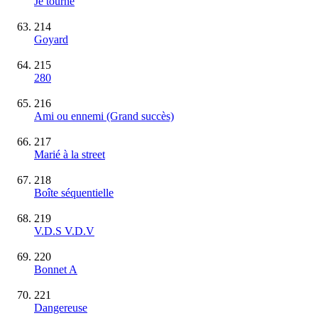
Je tourne
214
Goyard
215
280
216
Ami ou ennemi
(Grand succès)
217
Marié à la street
218
Boîte séquentielle
219
V.D.S V.D.V
220
Bonnet A
221
Dangereuse