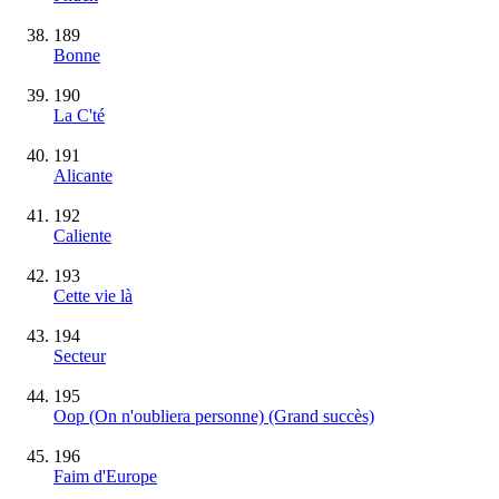
189
Bonne
190
La C'té
191
Alicante
192
Caliente
193
Cette vie là
194
Secteur
195
Oop (On n'oubliera personne)
(Grand succès)
196
Faim d'Europe