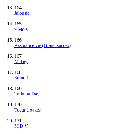
164
Jalousie
165
9 Mois
166
Assurance vie
(Grand succès)
167
Malaga
168
Stone I
169
Training Day
170
Tueur à gages
171
M.D.V