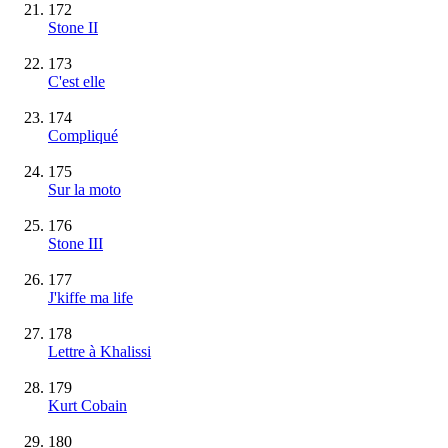
172
Stone II
173
C'est elle
174
Compliqué
175
Sur la moto
176
Stone III
177
J'kiffe ma life
178
Lettre à Khalissi
179
Kurt Cobain
180