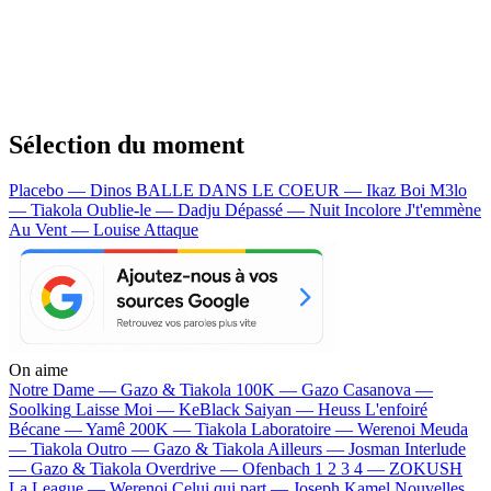
Sélection du moment
Placebo — Dinos
BALLE DANS LE COEUR — Ikaz Boi
M3lo
— Tiakola
Oublie-le — Dadju
Dépassé — Nuit Incolore
J't'emmène
Au Vent — Louise Attaque
On aime
Notre Dame —
Gazo & Tiakola
100K —
Gazo
Casanova —
Soolking
Laisse Moi —
KeBlack
Saiyan —
Heuss L'enfoiré
Bécane —
Yamê
200K —
Tiakola
Laboratoire —
Werenoi
Meuda
—
Tiakola
Outro —
Gazo & Tiakola
Ailleurs —
Josman
Interlude
—
Gazo & Tiakola
Overdrive —
Ofenbach
1 2 3 4 —
ZOKUSH
La League —
Werenoi
Celui qui part —
Joseph Kamel
Nouvelles