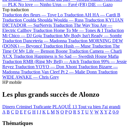
—
PLK
No love —
Ninho
Urus —
Favé (FR)
DIE —
Gazo
Top traduction
Traduction des fleurs —
Tove Lo
Traduction AH HA —
Cardi B
Traduction Coulda Shoulda Woulda —
Russ
Traduction KYLIAN
DICTADOR —
SurNervis
Traduction The Way You Are —
Electric Callboy
Traduction Home To Me —
Tones & I
Traduction
Mi Chico —
DJ Goja
Traduction My Body Isn't Ready —
Sombr
Traduction Danceteria —
Madonna
Traduction MORNING DEW
(DONK) —
Beyoncé
Traduction Hush —
Muse
Traduction The
Time Of My Life —
Benson Boone
Traduction Camera —
Charli
XCX
Traduction Happiness is So Sad —
Swedish House Mafia
Traduction RMB (Ring My Bell) —
Aitch
Traduction 99% —
Jessie
Reyez
Traduction YOYO —
Don Xhoni
Traduction Bizarre —
Madonna
Traduction Van Cleef Pt 2 —
Malie Donn
Traduction
WIDE AWAKE —
Chris Grey
HP mobile
Les plus grands succès de Alonzo
Dinero
Criminel
Traficante
PLAQUÉ 13
Tout va bien
J'ai grandi
A
B
C
D
E
F
G
H
I
J
K
L
M
N
O
P
Q
R
S
T
U
V
W
X
Y
Z
0-9
Thématiques