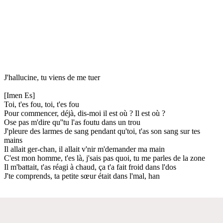
J'hallucine, tu viens de me tuer
[Imen Es]
Toi, t'es fou, toi, t'es fou
Pour commencer, déjà, dis-moi il est où ? Il est où ?
Ose pas m'dire qu''tu l'as foutu dans un trou
J'pleure des larmes de sang pendant qu'toi, t'as son sang sur tes
mains
Il allait ger-chan, il allait v'nir m'demander ma main
C'est mon homme, t'es là, j'sais pas quoi, tu me parles de la zone
Il m'battait, t'as réagi à chaud, ça t'a fait froid dans l'dos
J'te comprends, ta petite sœur était dans l'mal, han