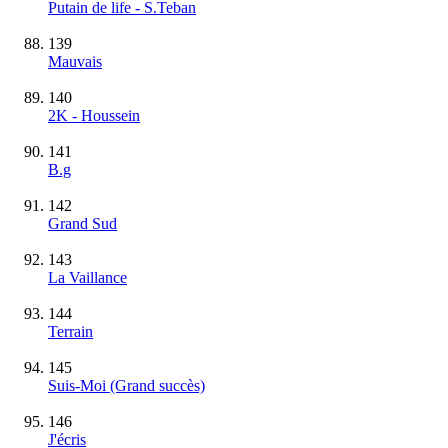
Putain de life - S.Teban
139
Mauvais
140
2K - Houssein
141
B.g
142
Grand Sud
143
La Vaillance
144
Terrain
145
Suis-Moi
(Grand succès)
146
J'écris