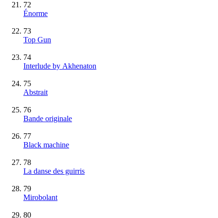
72
Énorme
73
Top Gun
74
Interlude by Akhenaton
75
Abstrait
76
Bande originale
77
Black machine
78
La danse des guirris
79
Mirobolant
80