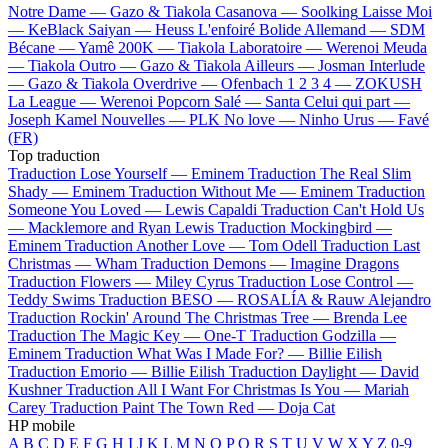
Notre Dame —
Gazo & Tiakola
Casanova —
Soolking
Laisse Moi
—
KeBlack
Saiyan —
Heuss L'enfoiré
Bolide Allemand —
SDM
Bécane —
Yamê
200K —
Tiakola
Laboratoire —
Werenoi
Meuda
—
Tiakola
Outro —
Gazo & Tiakola
Ailleurs —
Josman
Interlude
—
Gazo & Tiakola
Overdrive —
Ofenbach
1 2 3 4 —
ZOKUSH
La League —
Werenoi
Popcorn Salé —
Santa
Celui qui part —
Joseph Kamel
Nouvelles —
PLK
No love —
Ninho
Urus —
Favé
(FR)
Top traduction
Traduction Lose Yourself —
Eminem
Traduction The Real Slim
Shady —
Eminem
Traduction Without Me —
Eminem
Traduction
Someone You Loved —
Lewis Capaldi
Traduction Can't Hold Us
—
Macklemore and Ryan Lewis
Traduction Mockingbird —
Eminem
Traduction Another Love —
Tom Odell
Traduction Last
Christmas —
Wham
Traduction Demons —
Imagine Dragons
Traduction Flowers —
Miley Cyrus
Traduction Lose Control —
Teddy Swims
Traduction BESO —
ROSALÍA & Rauw Alejandro
Traduction Rockin' Around The Christmas Tree —
Brenda Lee
Traduction The Magic Key —
One-T
Traduction Godzilla —
Eminem
Traduction What Was I Made For? —
Billie Eilish
Traduction Emorio —
Billie Eilish
Traduction Daylight —
David
Kushner
Traduction All I Want For Christmas Is You —
Mariah
Carey
Traduction Paint The Town Red —
Doja Cat
HP mobile
A
B
C
D
E
F
G
H
I
J
K
L
M
N
O
P
Q
R
S
T
U
V
W
X
Y
Z
0-9