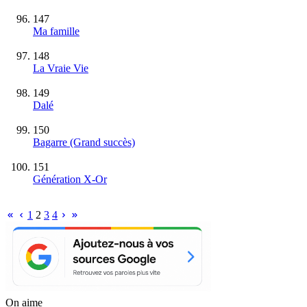
147
Ma famille
148
La Vraie Vie
149
Dalé
150
Bagarre
(Grand succès)
151
Génération X-Or
1
2
3
4
On aime