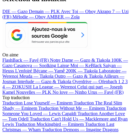
DIE — Gazo
Demain — PLK
Avec Toi — Oboy
Akrapo 7 — Uzi
(FR)
Mélodie — Oboy
AMBER — Zola
On aime
FlashBack —
Favé (FR)
Notre Dame —
Gazo & Tiakola
100K —
Gazo
Casanova —
Soolking
Laisse Moi —
KeBlack
Saiyan —
Heuss L'enfoiré
Bécane —
Yamê
200K —
Tiakola
Laboratoire —
Werenoi
Meuda —
Tiakola
Outro —
Gazo & Tiakola
Ailleurs —
Josman
Interlude —
Gazo & Tiakola
Overdrive —
Ofenbach
1 2 3
4 —
ZOKUSH
La League —
Werenoi
Celui qui part —
Joseph
Kamel
Nouvelles —
PLK
No love —
Ninho
Urus —
Favé (FR)
Top traduction
Traduction Lose Yourself —
Eminem
Traduction The Real Slim
Shady —
Eminem
Traduction Without Me —
Eminem
Traduction
Someone You Loved —
Lewis Capaldi
Traduction Another Love
—
Tom Odell
Traduction Can't Hold Us —
Macklemore and Ryan
Lewis
Traduction Mockingbird —
Eminem
Traduction Last
Christmas —
Wham
Traduction Demons —
Imagine Dragons