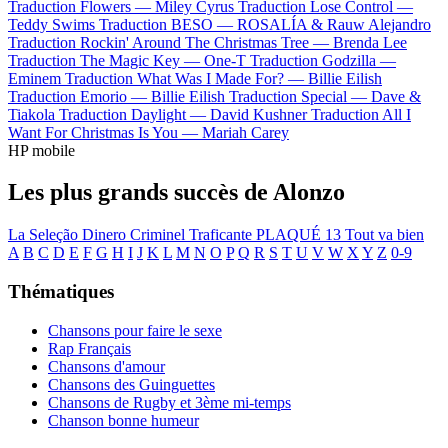
Traduction Flowers —
Miley Cyrus
Traduction Lose Control —
Teddy Swims
Traduction BESO —
ROSALÍA & Rauw Alejandro
Traduction Rockin' Around The Christmas Tree —
Brenda Lee
Traduction The Magic Key —
One-T
Traduction Godzilla —
Eminem
Traduction What Was I Made For? —
Billie Eilish
Traduction Emorio —
Billie Eilish
Traduction Special —
Dave &
Tiakola
Traduction Daylight —
David Kushner
Traduction All I
Want For Christmas Is You —
Mariah Carey
HP mobile
Les plus grands succès de Alonzo
La Seleção
Dinero
Criminel
Traficante
PLAQUÉ 13
Tout va bien
A
B
C
D
E
F
G
H
I
J
K
L
M
N
O
P
Q
R
S
T
U
V
W
X
Y
Z
0-9
Thématiques
Chansons pour faire le sexe
Rap Français
Chansons d'amour
Chansons des Guinguettes
Chansons de Rugby et 3ème mi-temps
Chanson bonne humeur