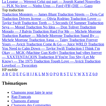
La League —
Werenoi
Celui qui part —
Joseph Kamel
Nouvelles
—
PLK
No love —
Ninho
Urus —
Favé (FR)
DIE —
Gazo
Top traduction
Traduction Monsters —
James Blunt
Traduction Streets —
Doja Cat
Traduction Drivers license —
Olivia Rodrigo
Traduction Lover —
Taylor Swift
Traduction Teeth —
5 Seconds Of Summer
Traduction
Seya —
Morad
Traduction No Idea —
Don Toliver
Traduction
Morado —
J Balvin
Traduction Hard For Me —
Michele Morrone
Traduction Rapture —
Michele Morrone
Traduction Stand By —
Michele Morrone
Traduction Agua —
Tainy
Traduction Forever
Yours —
Avicii
Traduction Come & Go —
Juice WRLD
Traduction
You Need to Calm Down —
Taylor Swift
Traduction I Think I’m
Okay —
MGK (Machine Gun Kelly)
Traduction bad vibes forever
—
XXXTENTACION
Traduction If You're Too Shy (Let Me
Know) —
The 1975
Traduction Tough Love —
Avicii
Traduction
Lovefool —
Twocolors
HP mobile
A
B
C
D
E
F
G
H
I
J
K
L
M
N
O
P
Q
R
S
T
U
V
W
X
Y
Z
0-9
Thématiques
Chansons pour faire le sexe
Rap Français
Chansons d'amour
Chansons des Guinguettes