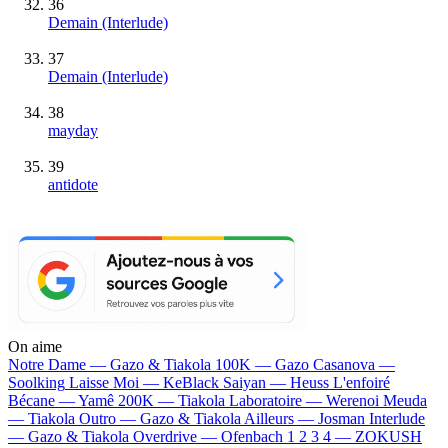
36
Demain (Interlude)
37
Demain (Interlude)
38
mayday
39
antidote
On aime
Notre Dame —
Gazo & Tiakola
100K —
Gazo
Casanova —
Soolking
Laisse Moi —
KeBlack
Saiyan —
Heuss L'enfoiré
Bécane —
Yamê
200K —
Tiakola
Laboratoire —
Werenoi
Meuda
—
Tiakola
Outro —
Gazo & Tiakola
Ailleurs —
Josman
Interlude
—
Gazo & Tiakola
Overdrive —
Ofenbach
1 2 3 4 —
ZOKUSH