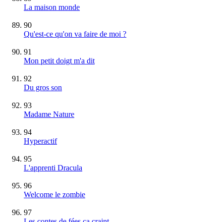
La maison monde
90
Qu'est-ce qu'on va faire de moi ?
91
Mon petit doigt m'a dit
92
Du gros son
93
Madame Nature
94
Hyperactif
95
L'apprenti Dracula
96
Welcome le zombie
97
Les contes de fées ça craint