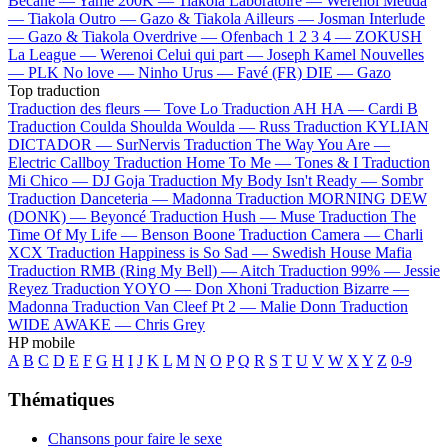
Bécane —
Yamê
200K —
Tiakola
Laboratoire —
Werenoi
Meuda
—
Tiakola
Outro —
Gazo & Tiakola
Ailleurs —
Josman
Interlude
—
Gazo & Tiakola
Overdrive —
Ofenbach
1 2 3 4 —
ZOKUSH
La League —
Werenoi
Celui qui part —
Joseph Kamel
Nouvelles
—
PLK
No love —
Ninho
Urus —
Favé (FR)
DIE —
Gazo
Top traduction
Traduction des fleurs —
Tove Lo
Traduction AH HA —
Cardi B
Traduction Coulda Shoulda Woulda —
Russ
Traduction KYLIAN
DICTADOR —
SurNervis
Traduction The Way You Are —
Electric Callboy
Traduction Home To Me —
Tones & I
Traduction
Mi Chico —
DJ Goja
Traduction My Body Isn't Ready —
Sombr
Traduction Danceteria —
Madonna
Traduction MORNING DEW
(DONK) —
Beyoncé
Traduction Hush —
Muse
Traduction The
Time Of My Life —
Benson Boone
Traduction Camera —
Charli
XCX
Traduction Happiness is So Sad —
Swedish House Mafia
Traduction RMB (Ring My Bell) —
Aitch
Traduction 99% —
Jessie
Reyez
Traduction YOYO —
Don Xhoni
Traduction Bizarre —
Madonna
Traduction Van Cleef Pt 2 —
Malie Donn
Traduction
WIDE AWAKE —
Chris Grey
HP mobile
A
B
C
D
E
F
G
H
I
J
K
L
M
N
O
P
Q
R
S
T
U
V
W
X
Y
Z
0-9
Thématiques
Chansons pour faire le sexe