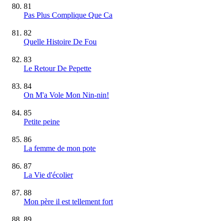
81
Pas Plus Complique Que Ca
82
Quelle Histoire De Fou
83
Le Retour De Pepette
84
On M'a Vole Mon Nin-nin!
85
Petite peine
86
La femme de mon pote
87
La Vie d'écolier
88
Mon père il est tellement fort
89