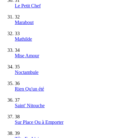
31
Le Petit Chef
32
Marabout
33
Mathilde
34
Mise Amour
35
Noctambule
36
Rien Qu'un été
37
Saint' Nitouche
38
Sur Place Ou à Emporter
39