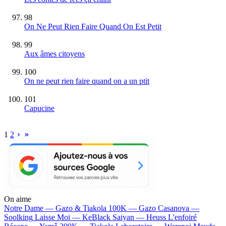
98
On Ne Peut Rien Faire Quand On Est Petit
99
Aux âmes citoyens
100
On ne peut rien faire quand on a un ptit
101
Capucine
1
2
On aime
Notre Dame —
Gazo & Tiakola
100K —
Gazo
Casanova —
Soolking
Laisse Moi —
KeBlack
Saiyan —
Heuss L'enfoiré