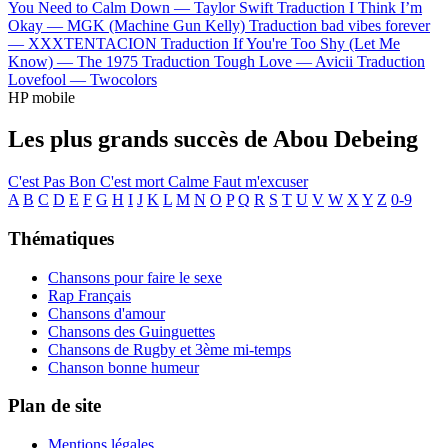
You Need to Calm Down —
Taylor Swift
Traduction I Think I’m
Okay —
MGK (Machine Gun Kelly)
Traduction bad vibes forever
—
XXXTENTACION
Traduction If You're Too Shy (Let Me
Know) —
The 1975
Traduction Tough Love —
Avicii
Traduction
Lovefool —
Twocolors
HP mobile
Les plus grands succès de Abou Debeing
C'est Pas Bon
C'est mort
Calme
Faut m'excuser
A
B
C
D
E
F
G
H
I
J
K
L
M
N
O
P
Q
R
S
T
U
V
W
X
Y
Z
0-9
Thématiques
Chansons pour faire le sexe
Rap Français
Chansons d'amour
Chansons des Guinguettes
Chansons de Rugby et 3ème mi-temps
Chanson bonne humeur
Plan de site
Mentions légales