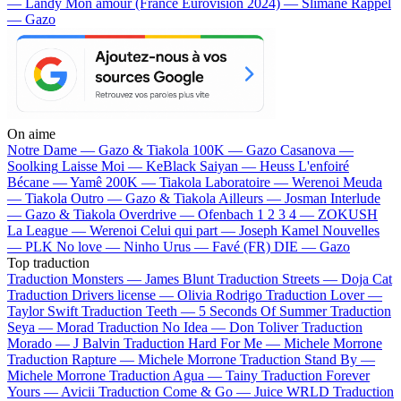
— Landy
Mon amour (France Eurovision 2024) — Slimane
Rappel
— Gazo
On aime
Notre Dame —
Gazo & Tiakola
100K —
Gazo
Casanova —
Soolking
Laisse Moi —
KeBlack
Saiyan —
Heuss L'enfoiré
Bécane —
Yamê
200K —
Tiakola
Laboratoire —
Werenoi
Meuda
—
Tiakola
Outro —
Gazo & Tiakola
Ailleurs —
Josman
Interlude
—
Gazo & Tiakola
Overdrive —
Ofenbach
1 2 3 4 —
ZOKUSH
La League —
Werenoi
Celui qui part —
Joseph Kamel
Nouvelles
—
PLK
No love —
Ninho
Urus —
Favé (FR)
DIE —
Gazo
Top traduction
Traduction Monsters —
James Blunt
Traduction Streets —
Doja Cat
Traduction Drivers license —
Olivia Rodrigo
Traduction Lover —
Taylor Swift
Traduction Teeth —
5 Seconds Of Summer
Traduction
Seya —
Morad
Traduction No Idea —
Don Toliver
Traduction
Morado —
J Balvin
Traduction Hard For Me —
Michele Morrone
Traduction Rapture —
Michele Morrone
Traduction Stand By —
Michele Morrone
Traduction Agua —
Tainy
Traduction Forever
Yours —
Avicii
Traduction Come & Go —
Juice WRLD
Traduction