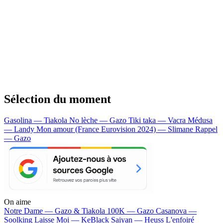
Sélection du moment
Gasolina — Tiakola
No lèche — Gazo
Tiki taka — Vacra
Médusa
— Landy
Mon amour (France Eurovision 2024) — Slimane
Rappel
— Gazo
On aime
Notre Dame —
Gazo & Tiakola
100K —
Gazo
Casanova —
Soolking
Laisse Moi —
KeBlack
Saiyan —
Heuss L'enfoiré