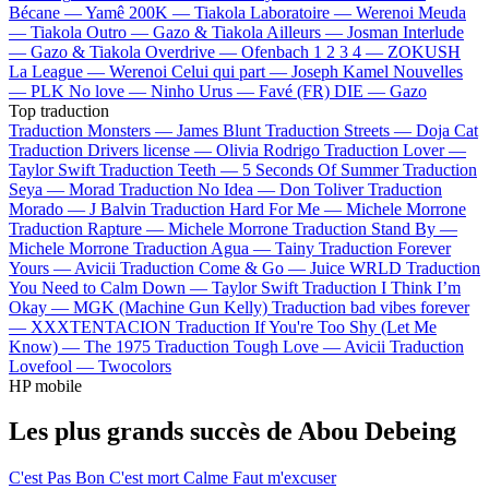
Bécane —
Yamê
200K —
Tiakola
Laboratoire —
Werenoi
Meuda
—
Tiakola
Outro —
Gazo & Tiakola
Ailleurs —
Josman
Interlude
—
Gazo & Tiakola
Overdrive —
Ofenbach
1 2 3 4 —
ZOKUSH
La League —
Werenoi
Celui qui part —
Joseph Kamel
Nouvelles
—
PLK
No love —
Ninho
Urus —
Favé (FR)
DIE —
Gazo
Top traduction
Traduction Monsters —
James Blunt
Traduction Streets —
Doja Cat
Traduction Drivers license —
Olivia Rodrigo
Traduction Lover —
Taylor Swift
Traduction Teeth —
5 Seconds Of Summer
Traduction
Seya —
Morad
Traduction No Idea —
Don Toliver
Traduction
Morado —
J Balvin
Traduction Hard For Me —
Michele Morrone
Traduction Rapture —
Michele Morrone
Traduction Stand By —
Michele Morrone
Traduction Agua —
Tainy
Traduction Forever
Yours —
Avicii
Traduction Come & Go —
Juice WRLD
Traduction
You Need to Calm Down —
Taylor Swift
Traduction I Think I’m
Okay —
MGK (Machine Gun Kelly)
Traduction bad vibes forever
—
XXXTENTACION
Traduction If You're Too Shy (Let Me
Know) —
The 1975
Traduction Tough Love —
Avicii
Traduction
Lovefool —
Twocolors
HP mobile
Les plus grands succès de Abou Debeing
C'est Pas Bon
C'est mort
Calme
Faut m'excuser