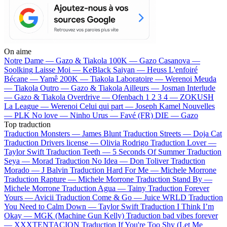
On aime
Notre Dame —
Gazo & Tiakola
100K —
Gazo
Casanova —
Soolking
Laisse Moi —
KeBlack
Saiyan —
Heuss L'enfoiré
Bécane —
Yamê
200K —
Tiakola
Laboratoire —
Werenoi
Meuda
—
Tiakola
Outro —
Gazo & Tiakola
Ailleurs —
Josman
Interlude
—
Gazo & Tiakola
Overdrive —
Ofenbach
1 2 3 4 —
ZOKUSH
La League —
Werenoi
Celui qui part —
Joseph Kamel
Nouvelles
—
PLK
No love —
Ninho
Urus —
Favé (FR)
DIE —
Gazo
Top traduction
Traduction Monsters —
James Blunt
Traduction Streets —
Doja Cat
Traduction Drivers license —
Olivia Rodrigo
Traduction Lover —
Taylor Swift
Traduction Teeth —
5 Seconds Of Summer
Traduction
Seya —
Morad
Traduction No Idea —
Don Toliver
Traduction
Morado —
J Balvin
Traduction Hard For Me —
Michele Morrone
Traduction Rapture —
Michele Morrone
Traduction Stand By —
Michele Morrone
Traduction Agua —
Tainy
Traduction Forever
Yours —
Avicii
Traduction Come & Go —
Juice WRLD
Traduction
You Need to Calm Down —
Taylor Swift
Traduction I Think I’m
Okay —
MGK (Machine Gun Kelly)
Traduction bad vibes forever
—
XXXTENTACION
Traduction If You're Too Shy (Let Me