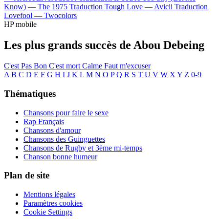
Know) —
The 1975
Traduction Tough Love —
Avicii
Traduction
Lovefool —
Twocolors
HP mobile
Les plus grands succès de Abou Debeing
C'est Pas Bon
C'est mort
Calme
Faut m'excuser
A
B
C
D
E
F
G
H
I
J
K
L
M
N
O
P
Q
R
S
T
U
V
W
X
Y
Z
0-9
Thématiques
Chansons pour faire le sexe
Rap Français
Chansons d'amour
Chansons des Guinguettes
Chansons de Rugby et 3ème mi-temps
Chanson bonne humeur
Plan de site
Mentions légales
Paramètres cookies
Cookie Settings