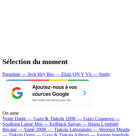
Sélection du moment
Parapluie — Jeck
Hey Bro — Eloïz
ON Y VA — Smily
On aime
Notre Dame —
Gazo & Tiakola
100K —
Gazo
Casanova —
Soolking
Laisse Moi —
KeBlack
Saiyan —
Heuss L'enfoiré
Bécane —
Yamê
200K —
Tiakola
Laboratoire —
Werenoi
Meuda
—
Tiakola
Outro —
Gazo & Tiakola
Ailleurs —
Josman
Interlude