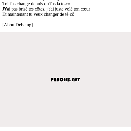
Toi t'as changé depuis qu't'as la te-co
J't'ai pas brisé tes côtes, j't'ai juste volé ton cœur
Et maintenant tu veux changer de té-cô
[Abou Debeing]