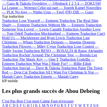
—
Gazo & Tiakola
Overdrive —
Ofenbach
1 2 3 4 —
ZOKUSH
La League —
Werenoi
Celui qui part —
Joseph Kamel
Nouvelles
—
PLK
No love —
Ninho
Urus —
Favé (FR)
DIE —
Gazo
Top traduction
Traduction Lose Yourself —
Eminem
Traduction The Real Slim
Shady —
Eminem
Traduction Without Me —
Eminem
Traduction
Someone You Loved —
Lewis Capaldi
Traduction Another Love
—
Tom Odell
Traduction Mockingbird —
Eminem
Traduction Can't
Hold Us —
Macklemore and Ryan Lewis
Traduction Last
Christmas —
Wham
Traduction Demons —
Imagine Dragons
Traduction Flowers —
Miley Cyrus
Traduction Lose Control —
Teddy Swims
Traduction BESO —
ROSALÍA & Rauw Alejandro
Traduction Rockin' Around The Christmas Tree —
Brenda Lee
Traduction The Magic Key —
One-T
Traduction Godzilla —
Eminem
Traduction What Was I Made For? —
Billie Eilish
Traduction Special —
Dave & Tiakola
Traduction Paint The Town
Red —
Doja Cat
Traduction All I Want For Christmas Is You —
Mariah Carey
Traduction Emorio —
Mariah Carey
HP mobile
Les plus grands succès de Abou Debeing
C'est Pas Bon
C'est mort
Calme
Faut m'excuser
A
B
C
D
E
F
G
H
I
J
K
L
M
N
O
P
Q
R
S
T
U
V
W
X
Y
Z
0-9