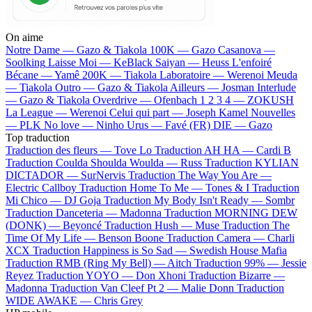
On aime
Notre Dame —
Gazo & Tiakola
100K —
Gazo
Casanova —
Soolking
Laisse Moi —
KeBlack
Saiyan —
Heuss L'enfoiré
Bécane —
Yamê
200K —
Tiakola
Laboratoire —
Werenoi
Meuda
—
Tiakola
Outro —
Gazo & Tiakola
Ailleurs —
Josman
Interlude
—
Gazo & Tiakola
Overdrive —
Ofenbach
1 2 3 4 —
ZOKUSH
La League —
Werenoi
Celui qui part —
Joseph Kamel
Nouvelles
—
PLK
No love —
Ninho
Urus —
Favé (FR)
DIE —
Gazo
Top traduction
Traduction des fleurs —
Tove Lo
Traduction AH HA —
Cardi B
Traduction Coulda Shoulda Woulda —
Russ
Traduction KYLIAN
DICTADOR —
SurNervis
Traduction The Way You Are —
Electric Callboy
Traduction Home To Me —
Tones & I
Traduction
Mi Chico —
DJ Goja
Traduction My Body Isn't Ready —
Sombr
Traduction Danceteria —
Madonna
Traduction MORNING DEW
(DONK) —
Beyoncé
Traduction Hush —
Muse
Traduction The
Time Of My Life —
Benson Boone
Traduction Camera —
Charli
XCX
Traduction Happiness is So Sad —
Swedish House Mafia
Traduction RMB (Ring My Bell) —
Aitch
Traduction 99% —
Jessie
Reyez
Traduction YOYO —
Don Xhoni
Traduction Bizarre —
Madonna
Traduction Van Cleef Pt 2 —
Malie Donn
Traduction
WIDE AWAKE —
Chris Grey