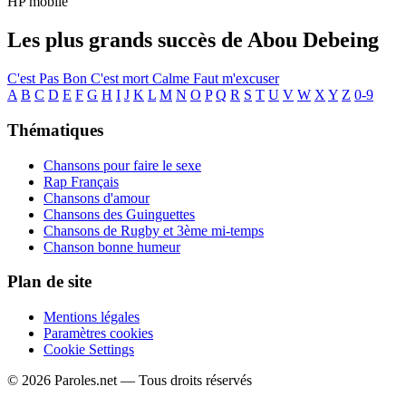
HP mobile
Les plus grands succès de Abou Debeing
C'est Pas Bon
C'est mort
Calme
Faut m'excuser
A
B
C
D
E
F
G
H
I
J
K
L
M
N
O
P
Q
R
S
T
U
V
W
X
Y
Z
0-9
Thématiques
Chansons pour faire le sexe
Rap Français
Chansons d'amour
Chansons des Guinguettes
Chansons de Rugby et 3ème mi-temps
Chanson bonne humeur
Plan de site
Mentions légales
Paramètres cookies
Cookie Settings
© 2026 Paroles.net — Tous droits réservés