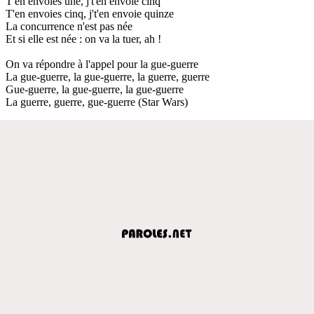
T'en envoies une, j't'en envoie cinq
T'en envoies cinq, j't'en envoie quinze
La concurrence n'est pas née
Et si elle est née : on va la tuer, ah !
On va répondre à l'appel pour la gue-guerre
La gue-guerre, la gue-guerre, la guerre, guerre
Gue-guerre, la gue-guerre, la gue-guerre
La guerre, guerre, gue-guerre (Star Wars)