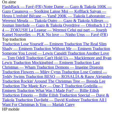
On aime
FlashBack —
Favé (FR)
Notre Dame —
Gazo & Tiakola
100K —
Gazo
Casanova —
Soolking
Laisse Moi —
KeBlack
Saiyan —
Heuss L'enfoiré
Bécane —
Yamê
200K —
Tiakola
Laboratoire —
Werenoi
Meuda —
Tiakola
Outro —
Gazo & Tiakola
Ailleurs —
Josman
Interlude —
Gazo & Tiakola
Overdrive —
Ofenbach
1 2 3
4 —
ZOKUSH
La League —
Werenoi
Celui qui part —
Joseph
Kamel
Nouvelles —
PLK
No love —
Ninho
Urus —
Favé (FR)
Top traduction
Traduction Lose Yourself —
Eminem
Traduction The Real Slim
Shady —
Eminem
Traduction Without Me —
Eminem
Traduction
Someone You Loved —
Lewis Capaldi
Traduction Another Love
—
Tom Odell
Traduction Can't Hold Us —
Macklemore and Ryan
Lewis
Traduction Mockingbird —
Eminem
Traduction Last
Christmas —
Wham
Traduction Demons —
Imagine Dragons
Traduction Flowers —
Miley Cyrus
Traduction Lose Control —
Teddy Swims
Traduction BESO —
ROSALÍA & Rauw Alejandro
Traduction Rockin' Around The Christmas Tree —
Brenda Lee
Traduction The Magic Key —
One-T
Traduction Godzilla —
Eminem
Traduction What Was I Made For? —
Billie Eilish
Traduction Emorio —
Billie Eilish
Traduction Special —
Dave &
Tiakola
Traduction Daylight —
David Kushner
Traduction All I
Want For Christmas Is You —
Mariah Carey
HP mobile