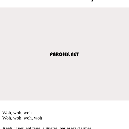
Woh, woh, woh
Woh, woh, woh, woh
Aaah, il veulent faire la guerre, pas assez d'armes