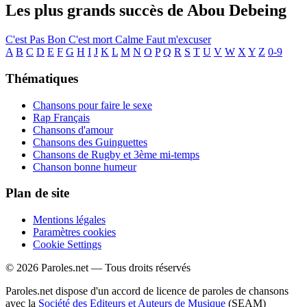
Les plus grands succès de Abou Debeing
C'est Pas Bon
C'est mort
Calme
Faut m'excuser
A
B
C
D
E
F
G
H
I
J
K
L
M
N
O
P
Q
R
S
T
U
V
W
X
Y
Z
0-9
Thématiques
Chansons pour faire le sexe
Rap Français
Chansons d'amour
Chansons des Guinguettes
Chansons de Rugby et 3ème mi-temps
Chanson bonne humeur
Plan de site
Mentions légales
Paramètres cookies
Cookie Settings
© 2026 Paroles.net — Tous droits réservés
Paroles.net dispose d'un accord de licence de paroles de chansons
avec la
Société des Editeurs et Auteurs de Musique
(SEAM)