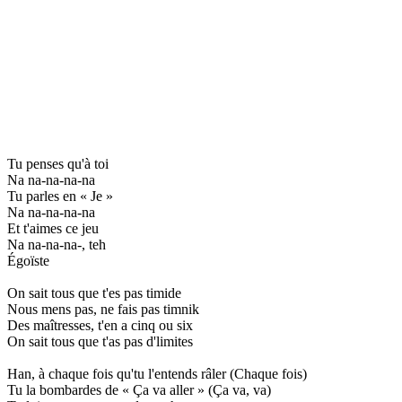
Tu penses qu'à toi
Na na-na-na-na
Tu parles en « Je »
Na na-na-na-na
Et t'aimes ce jeu
Na na-na-na-, teh
Égoïste
On sait tous que t'es pas timide
Nous mens pas, ne fais pas timnik
Des maîtresses, t'en a cinq ou six
On sait tous que t'as pas d'limites
Han, à chaque fois qu'tu l'entends râler (Chaque fois)
Tu la bombardes de « Ça va aller » (Ça va, va)