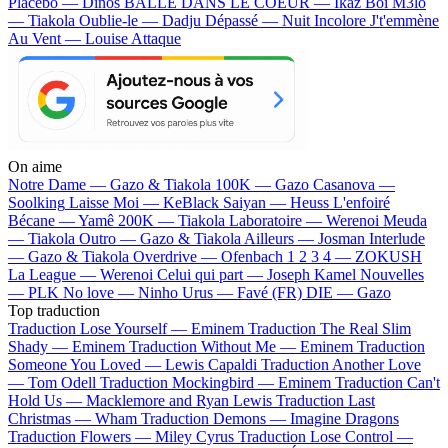
Placebo — Dinos
BALLE DANS LE COEUR — Ikaz Boi
M3lo
— Tiakola
Oublie-le — Dadju
Dépassé — Nuit Incolore
J't'emmène
Au Vent — Louise Attaque
On aime
Notre Dame —
Gazo & Tiakola
100K —
Gazo
Casanova —
Soolking
Laisse Moi —
KeBlack
Saiyan —
Heuss L'enfoiré
Bécane —
Yamê
200K —
Tiakola
Laboratoire —
Werenoi
Meuda
—
Tiakola
Outro —
Gazo & Tiakola
Ailleurs —
Josman
Interlude
—
Gazo & Tiakola
Overdrive —
Ofenbach
1 2 3 4 —
ZOKUSH
La League —
Werenoi
Celui qui part —
Joseph Kamel
Nouvelles
—
PLK
No love —
Ninho
Urus —
Favé (FR)
DIE —
Gazo
Top traduction
Traduction Lose Yourself —
Eminem
Traduction The Real Slim
Shady —
Eminem
Traduction Without Me —
Eminem
Traduction
Someone You Loved —
Lewis Capaldi
Traduction Another Love
—
Tom Odell
Traduction Mockingbird —
Eminem
Traduction Can't
Hold Us —
Macklemore and Ryan Lewis
Traduction Last
Christmas —
Wham
Traduction Demons —
Imagine Dragons
Traduction Flowers —
Miley Cyrus
Traduction Lose Control —