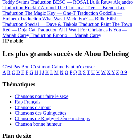
Teddy Swims
Traduction BESO —
ROSALÍA & Rauw Alejandro
Traduction Rockin' Around The Christmas Tree —
Brenda Lee
Traduction The Magic Key —
One-T
Traduction Godzilla —
Eminem
Traduction What Was I Made For? —
Billie Eilish
Traduction Special —
Dave & Tiakola
Traduction Paint The Town
Red —
Doja Cat
Traduction All I Want For Christmas Is You —
Mariah Carey
Traduction Emorio —
Mariah Carey
HP mobile
Les plus grands succès de Abou Debeing
C'est Pas Bon
C'est mort
Calme
Faut m'excuser
A
B
C
D
E
F
G
H
I
J
K
L
M
N
O
P
Q
R
S
T
U
V
W
X
Y
Z
0-9
Thématiques
Chansons pour faire le sexe
Rap Français
Chansons d'amour
Chansons des Guinguettes
Chansons de Rugby et 3ème mi-temps
Chanson bonne humeur
Plan de site