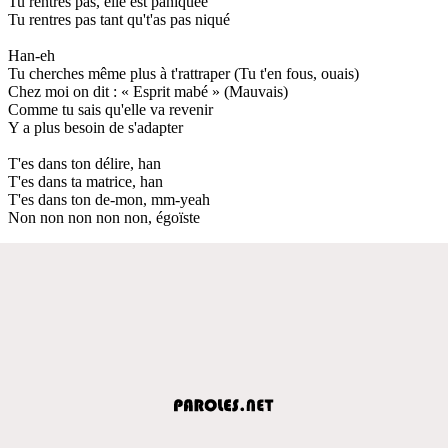
Tu rentres pas, elle est paniquée
Tu rentres pas tant qu't'as pas niqué
Han-eh
Tu cherches même plus à t'rattraper (Tu t'en fous, ouais)
Chez moi on dit : « Esprit mabé » (Mauvais)
Comme tu sais qu'elle va revenir
Y a plus besoin de s'adapter
T'es dans ton délire, han
T'es dans ta matrice, han
T'es dans ton de-mon, mm-yeah
Non non non non non, égoïste