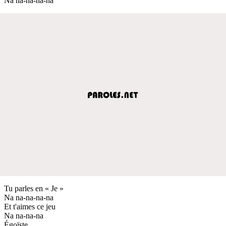
Na na-na-na-na
Tu parles en « Je »
Na na-na-na-na
Et t'aimes ce jeu
Na na-na-na
Égoïste