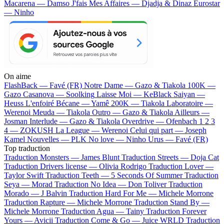
Macarena — Damso
J'fais Mes Affaires — Djadja & Dinaz
Eurostar
— Ninho
On aime
FlashBack —
Favé (FR)
Notre Dame —
Gazo & Tiakola
100K —
Gazo
Casanova —
Soolking
Laisse Moi —
KeBlack
Saiyan —
Heuss L'enfoiré
Bécane —
Yamê
200K —
Tiakola
Laboratoire —
Werenoi
Meuda —
Tiakola
Outro —
Gazo & Tiakola
Ailleurs —
Josman
Interlude —
Gazo & Tiakola
Overdrive —
Ofenbach
1 2 3
4 —
ZOKUSH
La League —
Werenoi
Celui qui part —
Joseph
Kamel
Nouvelles —
PLK
No love —
Ninho
Urus —
Favé (FR)
Top traduction
Traduction Monsters —
James Blunt
Traduction Streets —
Doja Cat
Traduction Drivers license —
Olivia Rodrigo
Traduction Lover —
Taylor Swift
Traduction Teeth —
5 Seconds Of Summer
Traduction
Seya —
Morad
Traduction No Idea —
Don Toliver
Traduction
Morado —
J Balvin
Traduction Hard For Me —
Michele Morrone
Traduction Rapture —
Michele Morrone
Traduction Stand By —
Michele Morrone
Traduction Agua —
Tainy
Traduction Forever
Yours —
Avicii
Traduction Come & Go —
Juice WRLD
Traduction