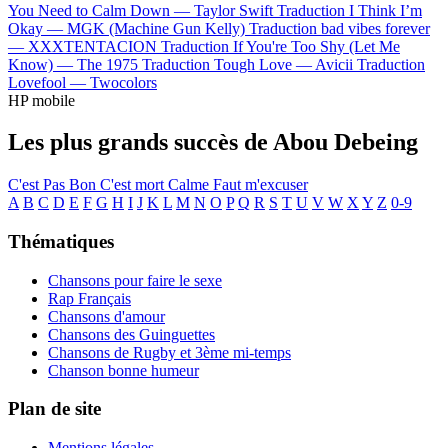
You Need to Calm Down —
Taylor Swift
Traduction I Think I’m
Okay —
MGK (Machine Gun Kelly)
Traduction bad vibes forever
—
XXXTENTACION
Traduction If You're Too Shy (Let Me
Know) —
The 1975
Traduction Tough Love —
Avicii
Traduction
Lovefool —
Twocolors
HP mobile
Les plus grands succès de Abou Debeing
C'est Pas Bon
C'est mort
Calme
Faut m'excuser
A
B
C
D
E
F
G
H
I
J
K
L
M
N
O
P
Q
R
S
T
U
V
W
X
Y
Z
0-9
Thématiques
Chansons pour faire le sexe
Rap Français
Chansons d'amour
Chansons des Guinguettes
Chansons de Rugby et 3ème mi-temps
Chanson bonne humeur
Plan de site
Mentions légales