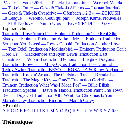
Bécane —
Yamê
200K —
Tiakola
Laboratoire —
Werenoi
Meuda
—
Tiakola
Outro —
Gazo & Tiakola
Ailleurs —
Josman
Interlude
—
Gazo & Tiakola
Overdrive —
Ofenbach
1 2 3 4 —
ZOKUSH
La League —
Werenoi
Celui qui part —
Joseph Kamel
Nouvelles
—
PLK
No love —
Ninho
Urus —
Favé (FR)
DIE —
Gazo
Top traduction
Traduction Lose Yourself —
Eminem
Traduction The Real Slim
Shady —
Eminem
Traduction Without Me —
Eminem
Traduction
Someone You Loved —
Lewis Capaldi
Traduction Another Love
—
Tom Odell
Traduction Mockingbird —
Eminem
Traduction Can't
Hold Us —
Macklemore and Ryan Lewis
Traduction Last
Christmas —
Wham
Traduction Demons —
Imagine Dragons
Traduction Flowers —
Miley Cyrus
Traduction Lose Control —
Teddy Swims
Traduction BESO —
ROSALÍA & Rauw Alejandro
Traduction Rockin' Around The Christmas Tree —
Brenda Lee
Traduction The Magic Key —
One-T
Traduction Godzilla —
Eminem
Traduction What Was I Made For? —
Billie Eilish
Traduction Special —
Dave & Tiakola
Traduction Paint The Town
Red —
Doja Cat
Traduction All I Want For Christmas Is You —
Mariah Carey
Traduction Emorio —
Mariah Carey
HP mobile
A
B
C
D
E
F
G
H
I
J
K
L
M
N
O
P
Q
R
S
T
U
V
W
X
Y
Z
0-9
Thématiques