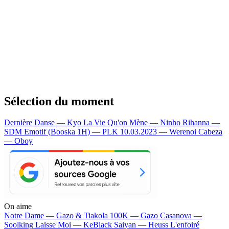
Sélection du moment
Dernière Danse — Kyo
La Vie Qu'on Mène — Ninho
Rihanna —
SDM
Emotif (Booska 1H) — PLK
10.03.2023 — Werenoi
Cabeza
— Oboy
On aime
Notre Dame —
Gazo & Tiakola
100K —
Gazo
Casanova —
Soolking
Laisse Moi —
KeBlack
Saiyan —
Heuss L'enfoiré