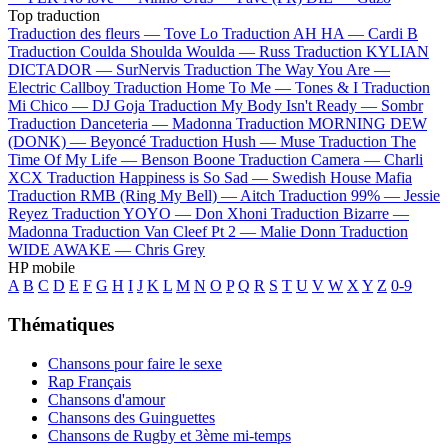
Top traduction
Traduction des fleurs —
Tove Lo
Traduction AH HA —
Cardi B
Traduction Coulda Shoulda Woulda —
Russ
Traduction KYLIAN
DICTADOR —
SurNervis
Traduction The Way You Are —
Electric Callboy
Traduction Home To Me —
Tones & I
Traduction
Mi Chico —
DJ Goja
Traduction My Body Isn't Ready —
Sombr
Traduction Danceteria —
Madonna
Traduction MORNING DEW
(DONK) —
Beyoncé
Traduction Hush —
Muse
Traduction The
Time Of My Life —
Benson Boone
Traduction Camera —
Charli
XCX
Traduction Happiness is So Sad —
Swedish House Mafia
Traduction RMB (Ring My Bell) —
Aitch
Traduction 99% —
Jessie
Reyez
Traduction YOYO —
Don Xhoni
Traduction Bizarre —
Madonna
Traduction Van Cleef Pt 2 —
Malie Donn
Traduction
WIDE AWAKE —
Chris Grey
HP mobile
A
B
C
D
E
F
G
H
I
J
K
L
M
N
O
P
Q
R
S
T
U
V
W
X
Y
Z
0-9
Thématiques
Chansons pour faire le sexe
Rap Français
Chansons d'amour
Chansons des Guinguettes
Chansons de Rugby et 3ème mi-temps