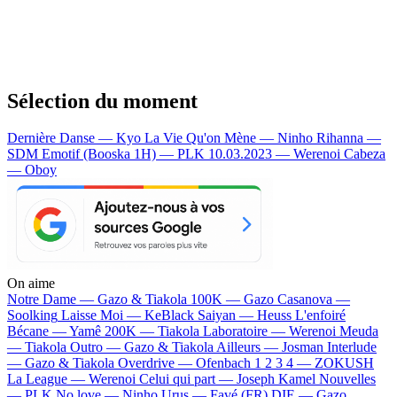
Sélection du moment
Dernière Danse — Kyo
La Vie Qu'on Mène — Ninho
Rihanna —
SDM
Emotif (Booska 1H) — PLK
10.03.2023 — Werenoi
Cabeza
— Oboy
On aime
Notre Dame —
Gazo & Tiakola
100K —
Gazo
Casanova —
Soolking
Laisse Moi —
KeBlack
Saiyan —
Heuss L'enfoiré
Bécane —
Yamê
200K —
Tiakola
Laboratoire —
Werenoi
Meuda
—
Tiakola
Outro —
Gazo & Tiakola
Ailleurs —
Josman
Interlude
—
Gazo & Tiakola
Overdrive —
Ofenbach
1 2 3 4 —
ZOKUSH
La League —
Werenoi
Celui qui part —
Joseph Kamel
Nouvelles
—
PLK
No love —
Ninho
Urus —
Favé (FR)
DIE —
Gazo