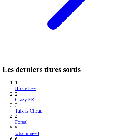
Les derniers titres sortis
1
Bruce Lee
2
Crazy FR
3
Talk Is Cheap
4
Foreal
5
what u need
6