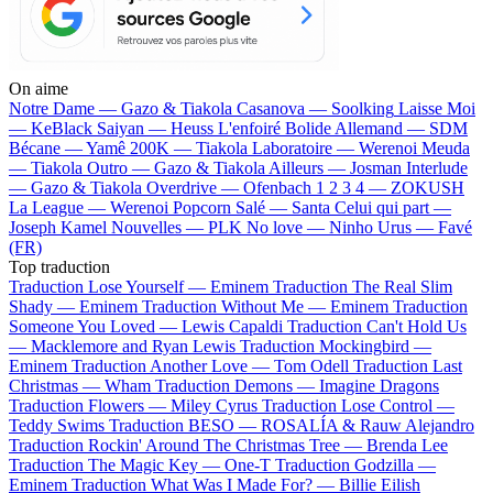
On aime
Notre Dame —
Gazo & Tiakola
Casanova —
Soolking
Laisse Moi
—
KeBlack
Saiyan —
Heuss L'enfoiré
Bolide Allemand —
SDM
Bécane —
Yamê
200K —
Tiakola
Laboratoire —
Werenoi
Meuda
—
Tiakola
Outro —
Gazo & Tiakola
Ailleurs —
Josman
Interlude
—
Gazo & Tiakola
Overdrive —
Ofenbach
1 2 3 4 —
ZOKUSH
La League —
Werenoi
Popcorn Salé —
Santa
Celui qui part —
Joseph Kamel
Nouvelles —
PLK
No love —
Ninho
Urus —
Favé
(FR)
Top traduction
Traduction Lose Yourself —
Eminem
Traduction The Real Slim
Shady —
Eminem
Traduction Without Me —
Eminem
Traduction
Someone You Loved —
Lewis Capaldi
Traduction Can't Hold Us
—
Macklemore and Ryan Lewis
Traduction Mockingbird —
Eminem
Traduction Another Love —
Tom Odell
Traduction Last
Christmas —
Wham
Traduction Demons —
Imagine Dragons
Traduction Flowers —
Miley Cyrus
Traduction Lose Control —
Teddy Swims
Traduction BESO —
ROSALÍA & Rauw Alejandro
Traduction Rockin' Around The Christmas Tree —
Brenda Lee
Traduction The Magic Key —
One-T
Traduction Godzilla —
Eminem
Traduction What Was I Made For? —
Billie Eilish