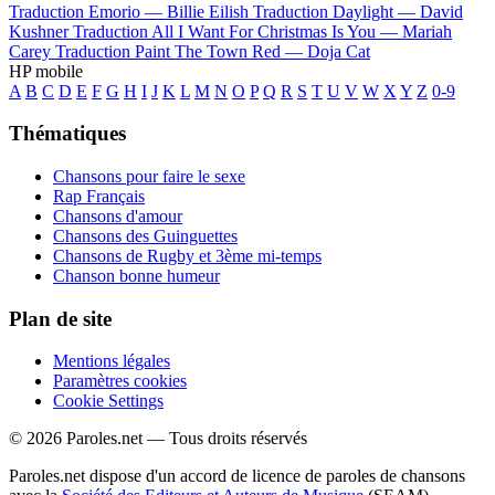
Traduction Emorio —
Billie Eilish
Traduction Daylight —
David
Kushner
Traduction All I Want For Christmas Is You —
Mariah
Carey
Traduction Paint The Town Red —
Doja Cat
HP mobile
A
B
C
D
E
F
G
H
I
J
K
L
M
N
O
P
Q
R
S
T
U
V
W
X
Y
Z
0-9
Thématiques
Chansons pour faire le sexe
Rap Français
Chansons d'amour
Chansons des Guinguettes
Chansons de Rugby et 3ème mi-temps
Chanson bonne humeur
Plan de site
Mentions légales
Paramètres cookies
Cookie Settings
© 2026 Paroles.net — Tous droits réservés
Paroles.net dispose d'un accord de licence de paroles de chansons