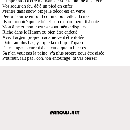
L'impression d'être mauvais de voir le monde à l'envers
Vos soeur en feu déjà un pied en enfer
J'rentre dans show-biz je le décor est en verre
Perdu j'tourne en rond comme bouteille à la mer
Ils ont montré que le bénef parce qu'on perdait à coté
Mon âme et mon coeur se sont même disputés
Riche dans le Haram ou bien être endetté
Avec l'argent propre madame veut être dotée
Doter au plus bas, y'a que la miff qui t'apaise
Et les anges pleurent à chacune que tu blesses
Sa n'en vaut pas la peine, y'a plus propre pour être aisée
P'tit reuf, fait pas l'con, ton entourage, tu vas blesser