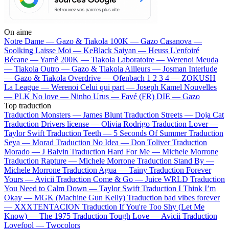
On aime
Notre Dame —
Gazo & Tiakola
100K —
Gazo
Casanova —
Soolking
Laisse Moi —
KeBlack
Saiyan —
Heuss L'enfoiré
Bécane —
Yamê
200K —
Tiakola
Laboratoire —
Werenoi
Meuda
—
Tiakola
Outro —
Gazo & Tiakola
Ailleurs —
Josman
Interlude
—
Gazo & Tiakola
Overdrive —
Ofenbach
1 2 3 4 —
ZOKUSH
La League —
Werenoi
Celui qui part —
Joseph Kamel
Nouvelles
—
PLK
No love —
Ninho
Urus —
Favé (FR)
DIE —
Gazo
Top traduction
Traduction Monsters —
James Blunt
Traduction Streets —
Doja Cat
Traduction Drivers license —
Olivia Rodrigo
Traduction Lover —
Taylor Swift
Traduction Teeth —
5 Seconds Of Summer
Traduction
Seya —
Morad
Traduction No Idea —
Don Toliver
Traduction
Morado —
J Balvin
Traduction Hard For Me —
Michele Morrone
Traduction Rapture —
Michele Morrone
Traduction Stand By —
Michele Morrone
Traduction Agua —
Tainy
Traduction Forever
Yours —
Avicii
Traduction Come & Go —
Juice WRLD
Traduction
You Need to Calm Down —
Taylor Swift
Traduction I Think I’m
Okay —
MGK (Machine Gun Kelly)
Traduction bad vibes forever
—
XXXTENTACION
Traduction If You're Too Shy (Let Me
Know) —
The 1975
Traduction Tough Love —
Avicii
Traduction
Lovefool —
Twocolors