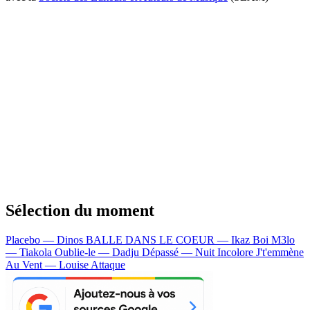
Sélection du moment
Placebo — Dinos
BALLE DANS LE COEUR — Ikaz Boi
M3lo
— Tiakola
Oublie-le — Dadju
Dépassé — Nuit Incolore
J't'emmène
Au Vent — Louise Attaque