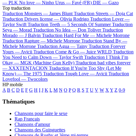
—
PLK
No love —
Ninho
Urus —
Favé (FR)
DIE —
Gazo
Top traduction
Traduction Monsters —
James Blunt
Traduction Streets —
Doja Cat
Traduction Drivers license —
Olivia Rodrigo
Traduction Lover —
Taylor Swift
Traduction Teeth —
5 Seconds Of Summer
Traduction
Seya —
Morad
Traduction No Idea —
Don Toliver
Traduction
Morado —
J Balvin
Traduction Hard For Me —
Michele Morrone
Traduction Rapture —
Michele Morrone
Traduction Stand By —
Michele Morrone
Traduction Agua —
Tainy
Traduction Forever
Yours —
Avicii
Traduction Come & Go —
Juice WRLD
Traduction
You Need to Calm Down —
Taylor Swift
Traduction I Think I’m
Okay —
MGK (Machine Gun Kelly)
Traduction bad vibes forever
—
XXXTENTACION
Traduction If You're Too Shy (Let Me
Know) —
The 1975
Traduction Tough Love —
Avicii
Traduction
Lovefool —
Twocolors
HP mobile
A
B
C
D
E
F
G
H
I
J
K
L
M
N
O
P
Q
R
S
T
U
V
W
X
Y
Z
0-9
Thématiques
Chansons pour faire le sexe
Rap Français
Chansons d'amour
Chansons des Guinguettes
Chansons de Rugby et 3ème mi-temps