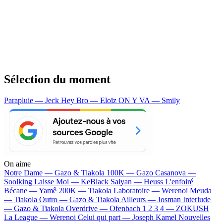
Sélection du moment
Parapluie — Jeck
Hey Bro — Eloïz
ON Y VA — Smily
On aime
Notre Dame —
Gazo & Tiakola
100K —
Gazo
Casanova —
Soolking
Laisse Moi —
KeBlack
Saiyan —
Heuss L'enfoiré
Bécane —
Yamê
200K —
Tiakola
Laboratoire —
Werenoi
Meuda
—
Tiakola
Outro —
Gazo & Tiakola
Ailleurs —
Josman
Interlude
—
Gazo & Tiakola
Overdrive —
Ofenbach
1 2 3 4 —
ZOKUSH
La League —
Werenoi
Celui qui part —
Joseph Kamel
Nouvelles