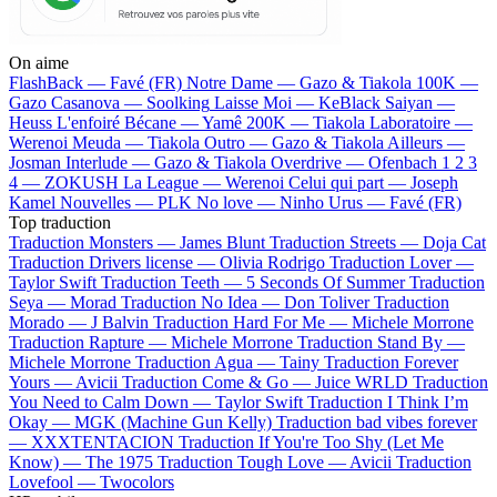
On aime
FlashBack —
Favé (FR)
Notre Dame —
Gazo & Tiakola
100K —
Gazo
Casanova —
Soolking
Laisse Moi —
KeBlack
Saiyan —
Heuss L'enfoiré
Bécane —
Yamê
200K —
Tiakola
Laboratoire —
Werenoi
Meuda —
Tiakola
Outro —
Gazo & Tiakola
Ailleurs —
Josman
Interlude —
Gazo & Tiakola
Overdrive —
Ofenbach
1 2 3
4 —
ZOKUSH
La League —
Werenoi
Celui qui part —
Joseph
Kamel
Nouvelles —
PLK
No love —
Ninho
Urus —
Favé (FR)
Top traduction
Traduction Monsters —
James Blunt
Traduction Streets —
Doja Cat
Traduction Drivers license —
Olivia Rodrigo
Traduction Lover —
Taylor Swift
Traduction Teeth —
5 Seconds Of Summer
Traduction
Seya —
Morad
Traduction No Idea —
Don Toliver
Traduction
Morado —
J Balvin
Traduction Hard For Me —
Michele Morrone
Traduction Rapture —
Michele Morrone
Traduction Stand By —
Michele Morrone
Traduction Agua —
Tainy
Traduction Forever
Yours —
Avicii
Traduction Come & Go —
Juice WRLD
Traduction
You Need to Calm Down —
Taylor Swift
Traduction I Think I’m
Okay —
MGK (Machine Gun Kelly)
Traduction bad vibes forever
—
XXXTENTACION
Traduction If You're Too Shy (Let Me
Know) —
The 1975
Traduction Tough Love —
Avicii
Traduction
Lovefool —
Twocolors