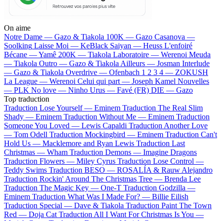
On aime
Notre Dame —
Gazo & Tiakola
100K —
Gazo
Casanova —
Soolking
Laisse Moi —
KeBlack
Saiyan —
Heuss L'enfoiré
Bécane —
Yamê
200K —
Tiakola
Laboratoire —
Werenoi
Meuda
—
Tiakola
Outro —
Gazo & Tiakola
Ailleurs —
Josman
Interlude
—
Gazo & Tiakola
Overdrive —
Ofenbach
1 2 3 4 —
ZOKUSH
La League —
Werenoi
Celui qui part —
Joseph Kamel
Nouvelles
—
PLK
No love —
Ninho
Urus —
Favé (FR)
DIE —
Gazo
Top traduction
Traduction Lose Yourself —
Eminem
Traduction The Real Slim
Shady —
Eminem
Traduction Without Me —
Eminem
Traduction
Someone You Loved —
Lewis Capaldi
Traduction Another Love
—
Tom Odell
Traduction Mockingbird —
Eminem
Traduction Can't
Hold Us —
Macklemore and Ryan Lewis
Traduction Last
Christmas —
Wham
Traduction Demons —
Imagine Dragons
Traduction Flowers —
Miley Cyrus
Traduction Lose Control —
Teddy Swims
Traduction BESO —
ROSALÍA & Rauw Alejandro
Traduction Rockin' Around The Christmas Tree —
Brenda Lee
Traduction The Magic Key —
One-T
Traduction Godzilla —
Eminem
Traduction What Was I Made For? —
Billie Eilish
Traduction Special —
Dave & Tiakola
Traduction Paint The Town
Red —
Doja Cat
Traduction All I Want For Christmas Is You —