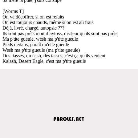
Sa mère la pute, j'suis constipé
[Worms T]
On va décoffrer, si on est refaits
On est toujours chauds, même si on est au frais
Déjà, livré, chargé, autopsie ???
Ils sont pas prêts mon rhaytoss, dis-leur qu'ils sont pas prêts
Ma p'tite gueule, wesh ma p'tite gueule
Pieds dedans, paraît qu'elle gueule
Wesh ma p'tite gueule (ma p'tite gueule)
Des liasses, du cash, des tasses, c'est ça qu'ils veulent
Kalash, Desert Eagle, c'est ma p'tite gueule