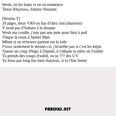
Wesh, on les baise et on recommence
Tireur Rhaytoss, Johnny Niuuum
[Worms T]
18 piges, deux VR6 en bas d'chez oim (rhaytoss)
Y avait pas d'Subaru à la douane
Wesh ma couille, j'suis pas une pute pour finir à poil
J'nique la reum à Spider Man
Même si on m'trouve partout sur la toile
J'veux seulement le dernier cri, j'm'arrête pas si c'est les képis
J'passe un coup d'bigo à Djamel, il t'allume ta mère on l'oublie
Tu prends des coups d'soleil, ou tu ??? des UV
Tu feras pas long feu mon rhaytoss, si tu t'fais fumer