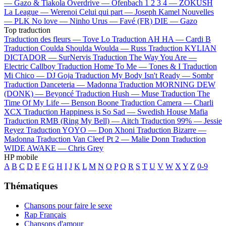
—
Gazo & Tiakola
Overdrive —
Ofenbach
1 2 3 4 —
ZOKUSH
La League —
Werenoi
Celui qui part —
Joseph Kamel
Nouvelles
—
PLK
No love —
Ninho
Urus —
Favé (FR)
DIE —
Gazo
Top traduction
Traduction des fleurs —
Tove Lo
Traduction AH HA —
Cardi B
Traduction Coulda Shoulda Woulda —
Russ
Traduction KYLIAN
DICTADOR —
SurNervis
Traduction The Way You Are —
Electric Callboy
Traduction Home To Me —
Tones & I
Traduction
Mi Chico —
DJ Goja
Traduction My Body Isn't Ready —
Sombr
Traduction Danceteria —
Madonna
Traduction MORNING DEW
(DONK) —
Beyoncé
Traduction Hush —
Muse
Traduction The
Time Of My Life —
Benson Boone
Traduction Camera —
Charli
XCX
Traduction Happiness is So Sad —
Swedish House Mafia
Traduction RMB (Ring My Bell) —
Aitch
Traduction 99% —
Jessie
Reyez
Traduction YOYO —
Don Xhoni
Traduction Bizarre —
Madonna
Traduction Van Cleef Pt 2 —
Malie Donn
Traduction
WIDE AWAKE —
Chris Grey
HP mobile
A
B
C
D
E
F
G
H
I
J
K
L
M
N
O
P
Q
R
S
T
U
V
W
X
Y
Z
0-9
Thématiques
Chansons pour faire le sexe
Rap Français
Chansons d'amour