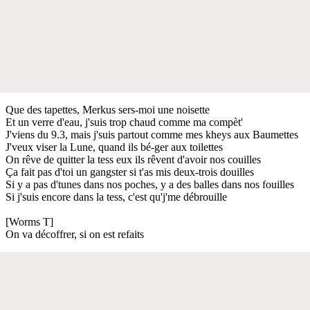
Que des tapettes, Merkus sers-moi une noisette
Et un verre d'eau, j'suis trop chaud comme ma compèt'
J'viens du 9.3, mais j'suis partout comme mes kheys aux Baumettes
J'veux viser la Lune, quand ils bé-ger aux toilettes
On rêve de quitter la tess eux ils rêvent d'avoir nos couilles
Ça fait pas d'toi un gangster si t'as mis deux-trois douilles
Si y a pas d'tunes dans nos poches, y a des balles dans nos fouilles
Si j'suis encore dans la tess, c'est qu'j'me débrouille
[Worms T]
On va décoffrer, si on est refaits