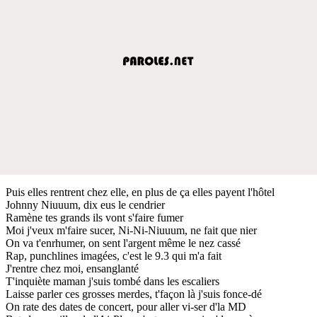
Puis elles rentrent chez elle, en plus de ça elles payent l'hôtel
Johnny Niuuum, dix eus le cendrier
Ramène tes grands ils vont s'faire fumer
Moi j'veux m'faire sucer, Ni-Ni-Niuuum, ne fait que nier
On va t'enrhumer, on sent l'argent même le nez cassé
Rap, punchlines imagées, c'est le 9.3 qui m'a fait
J'rentre chez moi, ensanglanté
T'inquiète maman j'suis tombé dans les escaliers
Laisse parler ces grosses merdes, t'façon là j'suis fonce-dé
On rate des dates de concert, pour aller vi-ser d'la MD