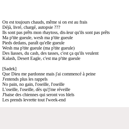
On est toujours chauds, même si on est au frais
Déjà, livré, chargé, autopsie ???
Ils sont pas prêts mon rhaytoss, dis-leur qu'ils sont pas prêts
Ma p'tite gueule, wesh ma p'tite gueule
Pieds dedans, paraît qu'elle gueule
Wesh ma p'tite gueule (ma p'tite gueule)
Des liasses, du cash, des tasses, c'est ça qu'ils veulent
Kalash, Desert Eagle, c'est ma p'tite gueule
[Sadek]
Que Dieu me pardonne mais j'ai commencé à peine
J'entends plus les rappels
No pain, no gain, l'oseille, l'oseille
L'oseille, l'oseille, dès qu'j'me réveille
J'baise des chiennes qui seront vos hlels
Les prends levrette tout l'week-end