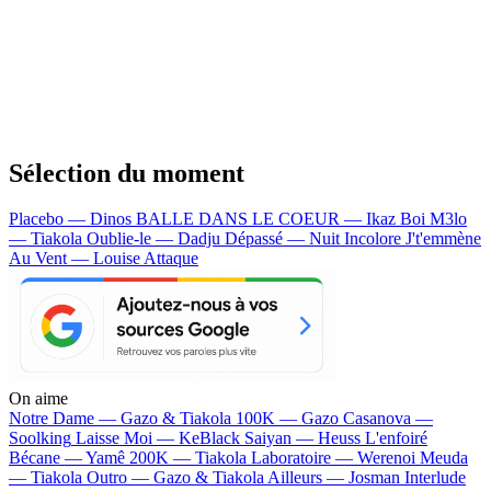
Sélection du moment
Placebo — Dinos
BALLE DANS LE COEUR — Ikaz Boi
M3lo
— Tiakola
Oublie-le — Dadju
Dépassé — Nuit Incolore
J't'emmène
Au Vent — Louise Attaque
On aime
Notre Dame —
Gazo & Tiakola
100K —
Gazo
Casanova —
Soolking
Laisse Moi —
KeBlack
Saiyan —
Heuss L'enfoiré
Bécane —
Yamê
200K —
Tiakola
Laboratoire —
Werenoi
Meuda
—
Tiakola
Outro —
Gazo & Tiakola
Ailleurs —
Josman
Interlude