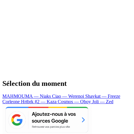
Sélection du moment
MAHMOUMA — Niaks
Ciao — Werenoi
Shavkat — Freeze
Corleone
Hrtbrk #2 — Kaza
Cosmos — Oboy
Joli — Zed