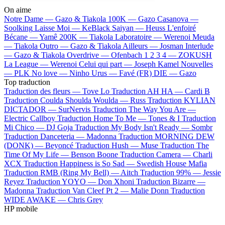
On aime
Notre Dame —
Gazo & Tiakola
100K —
Gazo
Casanova —
Soolking
Laisse Moi —
KeBlack
Saiyan —
Heuss L'enfoiré
Bécane —
Yamê
200K —
Tiakola
Laboratoire —
Werenoi
Meuda
—
Tiakola
Outro —
Gazo & Tiakola
Ailleurs —
Josman
Interlude
—
Gazo & Tiakola
Overdrive —
Ofenbach
1 2 3 4 —
ZOKUSH
La League —
Werenoi
Celui qui part —
Joseph Kamel
Nouvelles
—
PLK
No love —
Ninho
Urus —
Favé (FR)
DIE —
Gazo
Top traduction
Traduction des fleurs —
Tove Lo
Traduction AH HA —
Cardi B
Traduction Coulda Shoulda Woulda —
Russ
Traduction KYLIAN
DICTADOR —
SurNervis
Traduction The Way You Are —
Electric Callboy
Traduction Home To Me —
Tones & I
Traduction
Mi Chico —
DJ Goja
Traduction My Body Isn't Ready —
Sombr
Traduction Danceteria —
Madonna
Traduction MORNING DEW
(DONK) —
Beyoncé
Traduction Hush —
Muse
Traduction The
Time Of My Life —
Benson Boone
Traduction Camera —
Charli
XCX
Traduction Happiness is So Sad —
Swedish House Mafia
Traduction RMB (Ring My Bell) —
Aitch
Traduction 99% —
Jessie
Reyez
Traduction YOYO —
Don Xhoni
Traduction Bizarre —
Madonna
Traduction Van Cleef Pt 2 —
Malie Donn
Traduction
WIDE AWAKE —
Chris Grey
HP mobile