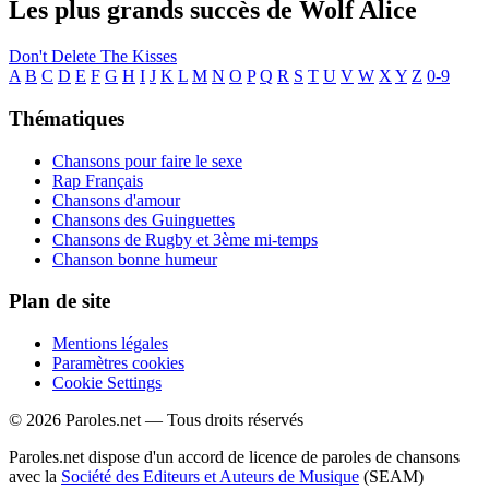
Les plus grands succès de Wolf Alice
Don't Delete The Kisses
A
B
C
D
E
F
G
H
I
J
K
L
M
N
O
P
Q
R
S
T
U
V
W
X
Y
Z
0-9
Thématiques
Chansons pour faire le sexe
Rap Français
Chansons d'amour
Chansons des Guinguettes
Chansons de Rugby et 3ème mi-temps
Chanson bonne humeur
Plan de site
Mentions légales
Paramètres cookies
Cookie Settings
© 2026 Paroles.net — Tous droits réservés
Paroles.net dispose d'un accord de licence de paroles de chansons
avec la
Société des Editeurs et Auteurs de Musique
(SEAM)