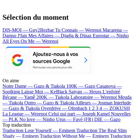
Sélection du moment
DIS-MOI — Guy2Bezbar
Tu Connais — Werenoi
Macarena —
Damso
J'fais Mes Affaires — Djadja & Dinaz
Eurostar — Ninho
All Eyes On Me — Werenoi
On aime
Notre Dame —
Gazo & Tiakola
100K —
Gazo
Casanova —
Soolking
Laisse Moi —
KeBlack
Saiyan —
Heuss L'enfoiré
Bécane —
Yamê
200K —
Tiakola
Laboratoire —
Werenoi
Meuda
—
Tiakola
Outro —
Gazo & Tiakola
Ailleurs —
Josman
Interlude
—
Gazo & Tiakola
Overdrive —
Ofenbach
1 2 3 4 —
ZOKUSH
La League —
Werenoi
Celui qui part —
Joseph Kamel
Nouvelles
—
PLK
No love —
Ninho
Urus —
Favé (FR)
DIE —
Gazo
Top traduction
Traduction Lose Yourself —
Eminem
Traduction The Real Slim
Shady —
Eminem
Traduction Without Me —
Eminem
Traduction