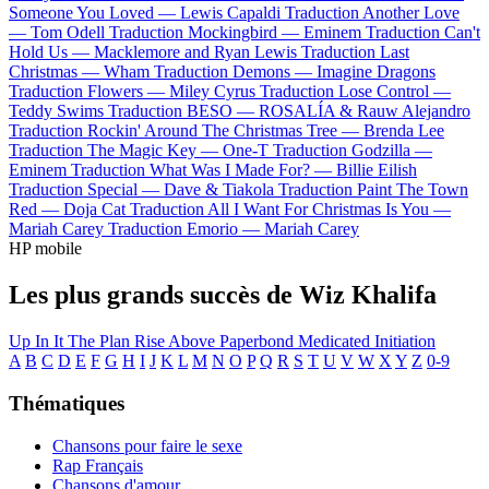
Someone You Loved —
Lewis Capaldi
Traduction Another Love
—
Tom Odell
Traduction Mockingbird —
Eminem
Traduction Can't
Hold Us —
Macklemore and Ryan Lewis
Traduction Last
Christmas —
Wham
Traduction Demons —
Imagine Dragons
Traduction Flowers —
Miley Cyrus
Traduction Lose Control —
Teddy Swims
Traduction BESO —
ROSALÍA & Rauw Alejandro
Traduction Rockin' Around The Christmas Tree —
Brenda Lee
Traduction The Magic Key —
One-T
Traduction Godzilla —
Eminem
Traduction What Was I Made For? —
Billie Eilish
Traduction Special —
Dave & Tiakola
Traduction Paint The Town
Red —
Doja Cat
Traduction All I Want For Christmas Is You —
Mariah Carey
Traduction Emorio —
Mariah Carey
HP mobile
Les plus grands succès de Wiz Khalifa
Up In It
The Plan
Rise Above
Paperbond
Medicated
Initiation
A
B
C
D
E
F
G
H
I
J
K
L
M
N
O
P
Q
R
S
T
U
V
W
X
Y
Z
0-9
Thématiques
Chansons pour faire le sexe
Rap Français
Chansons d'amour