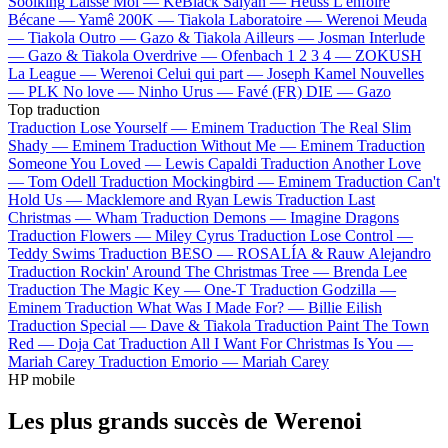
Soolking
Laisse Moi —
KeBlack
Saiyan —
Heuss L'enfoiré
Bécane —
Yamê
200K —
Tiakola
Laboratoire —
Werenoi
Meuda
—
Tiakola
Outro —
Gazo & Tiakola
Ailleurs —
Josman
Interlude
—
Gazo & Tiakola
Overdrive —
Ofenbach
1 2 3 4 —
ZOKUSH
La League —
Werenoi
Celui qui part —
Joseph Kamel
Nouvelles
—
PLK
No love —
Ninho
Urus —
Favé (FR)
DIE —
Gazo
Top traduction
Traduction Lose Yourself —
Eminem
Traduction The Real Slim
Shady —
Eminem
Traduction Without Me —
Eminem
Traduction
Someone You Loved —
Lewis Capaldi
Traduction Another Love
—
Tom Odell
Traduction Mockingbird —
Eminem
Traduction Can't
Hold Us —
Macklemore and Ryan Lewis
Traduction Last
Christmas —
Wham
Traduction Demons —
Imagine Dragons
Traduction Flowers —
Miley Cyrus
Traduction Lose Control —
Teddy Swims
Traduction BESO —
ROSALÍA & Rauw Alejandro
Traduction Rockin' Around The Christmas Tree —
Brenda Lee
Traduction The Magic Key —
One-T
Traduction Godzilla —
Eminem
Traduction What Was I Made For? —
Billie Eilish
Traduction Special —
Dave & Tiakola
Traduction Paint The Town
Red —
Doja Cat
Traduction All I Want For Christmas Is You —
Mariah Carey
Traduction Emorio —
Mariah Carey
HP mobile
Les plus grands succès de Werenoi