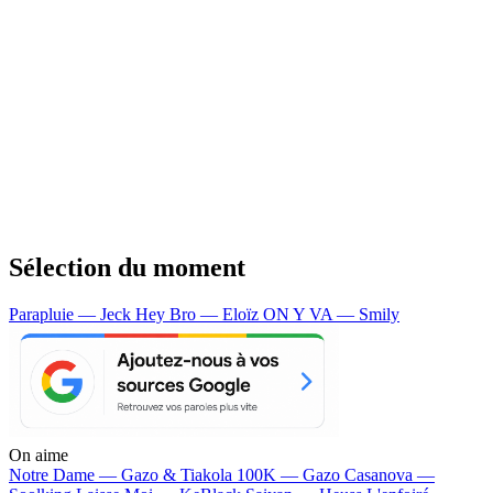
Sélection du moment
Parapluie — Jeck
Hey Bro — Eloïz
ON Y VA — Smily
On aime
Notre Dame —
Gazo & Tiakola
100K —
Gazo
Casanova —