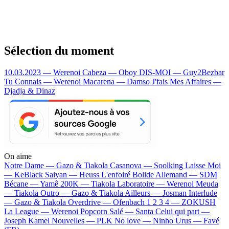
Sélection du moment
10.03.2023 — Werenoi
Cabeza — Oboy
DIS-MOI — Guy2Bezbar
Tu Connais — Werenoi
Macarena — Damso
J'fais Mes Affaires —
Djadja & Dinaz
On aime
Notre Dame —
Gazo & Tiakola
Casanova —
Soolking
Laisse Moi
—
KeBlack
Saiyan —
Heuss L'enfoiré
Bolide Allemand —
SDM
Bécane —
Yamê
200K —
Tiakola
Laboratoire —
Werenoi
Meuda
—
Tiakola
Outro —
Gazo & Tiakola
Ailleurs —
Josman
Interlude
—
Gazo & Tiakola
Overdrive —
Ofenbach
1 2 3 4 —
ZOKUSH
La League —
Werenoi
Popcorn Salé —
Santa
Celui qui part —
Joseph Kamel
Nouvelles —
PLK
No love —
Ninho
Urus —
Favé