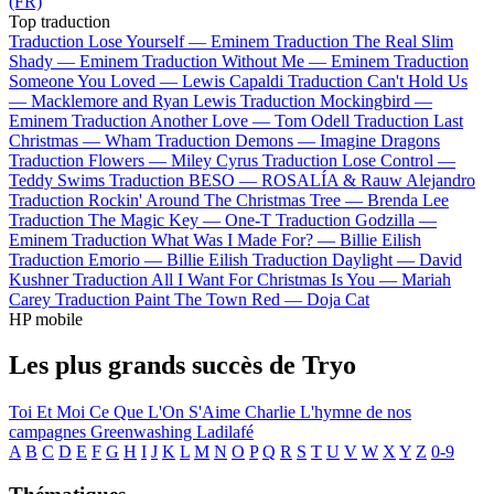
(FR)
Top traduction
Traduction Lose Yourself —
Eminem
Traduction The Real Slim
Shady —
Eminem
Traduction Without Me —
Eminem
Traduction
Someone You Loved —
Lewis Capaldi
Traduction Can't Hold Us
—
Macklemore and Ryan Lewis
Traduction Mockingbird —
Eminem
Traduction Another Love —
Tom Odell
Traduction Last
Christmas —
Wham
Traduction Demons —
Imagine Dragons
Traduction Flowers —
Miley Cyrus
Traduction Lose Control —
Teddy Swims
Traduction BESO —
ROSALÍA & Rauw Alejandro
Traduction Rockin' Around The Christmas Tree —
Brenda Lee
Traduction The Magic Key —
One-T
Traduction Godzilla —
Eminem
Traduction What Was I Made For? —
Billie Eilish
Traduction Emorio —
Billie Eilish
Traduction Daylight —
David
Kushner
Traduction All I Want For Christmas Is You —
Mariah
Carey
Traduction Paint The Town Red —
Doja Cat
HP mobile
Les plus grands succès de Tryo
Toi Et Moi
Ce Que L'On S'Aime
Charlie
L'hymne de nos
campagnes
Greenwashing
Ladilafé
A
B
C
D
E
F
G
H
I
J
K
L
M
N
O
P
Q
R
S
T
U
V
W
X
Y
Z
0-9