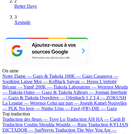
2
Better Days
3
Xestside
On aime
Notre Dame —
Gazo & Tiakola
100K —
Gazo
Casanova —
Soolking
Laisse Moi —
KeBlack
Saiyan —
Heuss L'enfoiré
Bécane —
Yamê
200K —
Tiakola
Laboratoire —
Werenoi
Meuda
—
Tiakola
Outro —
Gazo & Tiakola
Ailleurs —
Josman
Interlude
—
Gazo & Tiakola
Overdrive —
Ofenbach
1 2 3 4 —
ZOKUSH
La League —
Werenoi
Celui qui part —
Joseph Kamel
Nouvelles
—
PLK
No love —
Ninho
Urus —
Favé (FR)
DIE —
Gazo
Top traduction
Traduction des fleurs —
Tove Lo
Traduction AH HA —
Cardi B
Traduction Coulda Shoulda Woulda —
Russ
Traduction KYLIAN
DICTADOR —
SurNervis
Traduction The Way You Are —