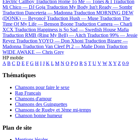
Electric Callboy
Traduction Home To Me —
Tones & I
Traduction
Mi Chico —
DJ Goja
Traduction My Body Isn't Ready —
Sombr
Traduction Danceteria —
Madonna
Traduction MORNING DEW
(DONK) —
Beyoncé
Traduction Hush —
Muse
Traduction The
Time Of My Life —
Benson Boone
Traduction Camera —
Charli
XCX
Traduction Happiness is So Sad —
Swedish House Mafia
Traduction RMB (Ring My Bell) —
Aitch
Traduction 99% —
Jessie
Reyez
Traduction YOYO —
Don Xhoni
Traduction Bizarre —
Madonna
Traduction Van Cleef Pt 2 —
Malie Donn
Traduction
WIDE AWAKE —
Chris Grey
HP mobile
A
B
C
D
E
F
G
H
I
J
K
L
M
N
O
P
Q
R
S
T
U
V
W
X
Y
Z
0-9
Thématiques
Chansons pour faire le sexe
Rap Français
Chansons d'amour
Chansons des Guinguettes
Chansons de Rugby et 3ème mi-temps
Chanson bonne humeur
Plan de site
Mentions légales