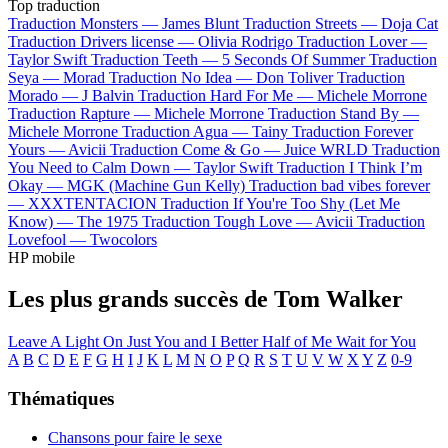
Top traduction
Traduction Monsters —
James Blunt
Traduction Streets —
Doja Cat
Traduction Drivers license —
Olivia Rodrigo
Traduction Lover —
Taylor Swift
Traduction Teeth —
5 Seconds Of Summer
Traduction
Seya —
Morad
Traduction No Idea —
Don Toliver
Traduction
Morado —
J Balvin
Traduction Hard For Me —
Michele Morrone
Traduction Rapture —
Michele Morrone
Traduction Stand By —
Michele Morrone
Traduction Agua —
Tainy
Traduction Forever
Yours —
Avicii
Traduction Come & Go —
Juice WRLD
Traduction
You Need to Calm Down —
Taylor Swift
Traduction I Think I’m
Okay —
MGK (Machine Gun Kelly)
Traduction bad vibes forever
—
XXXTENTACION
Traduction If You're Too Shy (Let Me
Know) —
The 1975
Traduction Tough Love —
Avicii
Traduction
Lovefool —
Twocolors
HP mobile
Les plus grands succès de Tom Walker
Leave A Light On
Just You and I
Better Half of Me
Wait for You
A
B
C
D
E
F
G
H
I
J
K
L
M
N
O
P
Q
R
S
T
U
V
W
X
Y
Z
0-9
Thématiques
Chansons pour faire le sexe