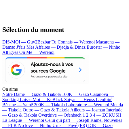
Sélection du moment
DIS-MOI — Guy2Bezbar
Tu Connais — Werenoi
Macarena —
Damso
J'fais Mes Affaires — Djadja & Dinaz
Eurostar — Ninho
All Eyes On Me — Werenoi
On aime
Notre Dame —
Gazo & Tiakola
100K —
Gazo
Casanova —
Soolking
Laisse Moi —
KeBlack
Saiyan —
Heuss L'enfoiré
Bécane —
Yamê
200K —
Tiakola
Laboratoire —
Werenoi
Meuda
—
Tiakola
Outro —
Gazo & Tiakola
Ailleurs —
Josman
Interlude
—
Gazo & Tiakola
Overdrive —
Ofenbach
1 2 3 4 —
ZOKUSH
La League —
Werenoi
Celui qui part —
Joseph Kamel
Nouvelles
—
PLK
No love —
Ninho
Urus —
Favé (FR)
DIE —
Gazo