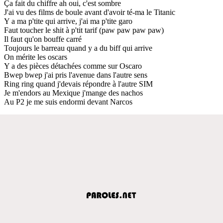
Ça fait du chiffre ah oui, c'est sombre
J'ai vu des films de boule avant d'avoir té-ma le Titanic
Y a ma p'tite qui arrive, j'ai ma p'tite garo
Faut toucher le shit à p'tit tarif (paw paw paw paw)
Il faut qu'on bouffe carré
Toujours le barreau quand y a du biff qui arrive
On mérite les oscars
Y a des pièces détachées comme sur Oscaro
Bwep bwep j'ai pris l'avenue dans l'autre sens
Ring ring quand j'devais répondre à l'autre SIM
Je m'endors au Mexique j'mange des nachos
Au P2 je me suis endormi devant Narcos