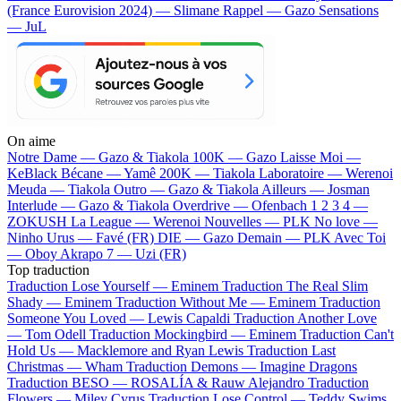
(France Eurovision 2024) — Slimane
Rappel — Gazo
Sensations
— JuL
On aime
Notre Dame —
Gazo & Tiakola
100K —
Gazo
Laisse Moi —
KeBlack
Bécane —
Yamê
200K —
Tiakola
Laboratoire —
Werenoi
Meuda —
Tiakola
Outro —
Gazo & Tiakola
Ailleurs —
Josman
Interlude —
Gazo & Tiakola
Overdrive —
Ofenbach
1 2 3 4 —
ZOKUSH
La League —
Werenoi
Nouvelles —
PLK
No love —
Ninho
Urus —
Favé (FR)
DIE —
Gazo
Demain —
PLK
Avec Toi
—
Oboy
Akrapo 7 —
Uzi (FR)
Top traduction
Traduction Lose Yourself —
Eminem
Traduction The Real Slim
Shady —
Eminem
Traduction Without Me —
Eminem
Traduction
Someone You Loved —
Lewis Capaldi
Traduction Another Love
—
Tom Odell
Traduction Mockingbird —
Eminem
Traduction Can't
Hold Us —
Macklemore and Ryan Lewis
Traduction Last
Christmas —
Wham
Traduction Demons —
Imagine Dragons
Traduction BESO —
ROSALÍA & Rauw Alejandro
Traduction
Flowers —
Miley Cyrus
Traduction Lose Control —
Teddy Swims