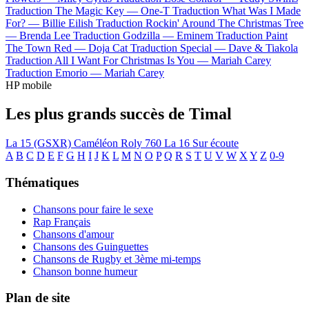
Traduction The Magic Key —
One-T
Traduction What Was I Made
For? —
Billie Eilish
Traduction Rockin' Around The Christmas Tree
—
Brenda Lee
Traduction Godzilla —
Eminem
Traduction Paint
The Town Red —
Doja Cat
Traduction Special —
Dave & Tiakola
Traduction All I Want For Christmas Is You —
Mariah Carey
Traduction Emorio —
Mariah Carey
HP mobile
Les plus grands succès de Timal
La 15 (GSXR)
Caméléon
Roly
760
La 16
Sur écoute
A
B
C
D
E
F
G
H
I
J
K
L
M
N
O
P
Q
R
S
T
U
V
W
X
Y
Z
0-9
Thématiques
Chansons pour faire le sexe
Rap Français
Chansons d'amour
Chansons des Guinguettes
Chansons de Rugby et 3ème mi-temps
Chanson bonne humeur
Plan de site