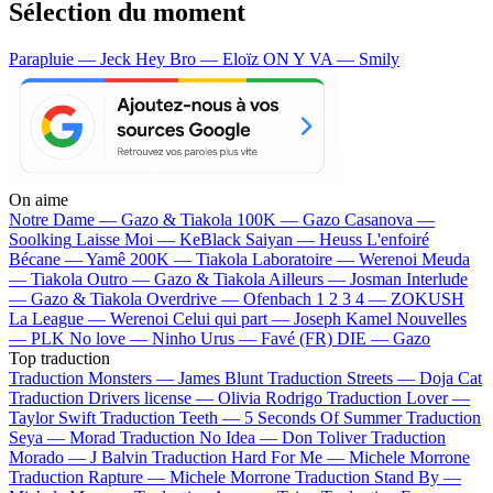
Sélection du moment
Parapluie — Jeck
Hey Bro — Eloïz
ON Y VA — Smily
On aime
Notre Dame —
Gazo & Tiakola
100K —
Gazo
Casanova —
Soolking
Laisse Moi —
KeBlack
Saiyan —
Heuss L'enfoiré
Bécane —
Yamê
200K —
Tiakola
Laboratoire —
Werenoi
Meuda
—
Tiakola
Outro —
Gazo & Tiakola
Ailleurs —
Josman
Interlude
—
Gazo & Tiakola
Overdrive —
Ofenbach
1 2 3 4 —
ZOKUSH
La League —
Werenoi
Celui qui part —
Joseph Kamel
Nouvelles
—
PLK
No love —
Ninho
Urus —
Favé (FR)
DIE —
Gazo
Top traduction
Traduction Monsters —
James Blunt
Traduction Streets —
Doja Cat
Traduction Drivers license —
Olivia Rodrigo
Traduction Lover —
Taylor Swift
Traduction Teeth —
5 Seconds Of Summer
Traduction
Seya —
Morad
Traduction No Idea —
Don Toliver
Traduction
Morado —
J Balvin
Traduction Hard For Me —
Michele Morrone
Traduction Rapture —
Michele Morrone
Traduction Stand By —