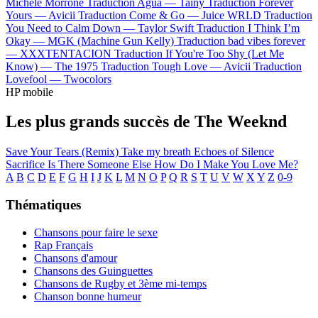
Michele Morrone
Traduction Agua —
Tainy
Traduction Forever
Yours —
Avicii
Traduction Come & Go —
Juice WRLD
Traduction
You Need to Calm Down —
Taylor Swift
Traduction I Think I’m
Okay —
MGK (Machine Gun Kelly)
Traduction bad vibes forever
—
XXXTENTACION
Traduction If You're Too Shy (Let Me
Know) —
The 1975
Traduction Tough Love —
Avicii
Traduction
Lovefool —
Twocolors
HP mobile
Les plus grands succès de The Weeknd
Save Your Tears (Remix)
Take my breath
Echoes of Silence
Sacrifice
Is There Someone Else
How Do I Make You Love Me?
A
B
C
D
E
F
G
H
I
J
K
L
M
N
O
P
Q
R
S
T
U
V
W
X
Y
Z
0-9
Thématiques
Chansons pour faire le sexe
Rap Français
Chansons d'amour
Chansons des Guinguettes
Chansons de Rugby et 3ème mi-temps
Chanson bonne humeur