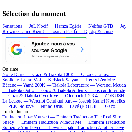
Sélection du moment
Sensations — JuL
Nocif — Hamza
Egérie — Nekfeu
GTB — Jey
Brownie
J'aime Bien ! — Josman
Pas là — Djadja & Dinaz
On aime
Notre Dame —
Gazo & Tiakola
100K —
Gazo
Casanova —
Soolking
Laisse Moi —
KeBlack
Saiyan —
Heuss L'enfoiré
Bécane —
Yamê
200K —
Tiakola
Laboratoire —
Werenoi
Meuda
—
Tiakola
Outro —
Gazo & Tiakola
Ailleurs —
Josman
Interlude
—
Gazo & Tiakola
Overdrive —
Ofenbach
1 2 3 4 —
ZOKUSH
La League —
Werenoi
Celui qui part —
Joseph Kamel
Nouvelles
—
PLK
No love —
Ninho
Urus —
Favé (FR)
DIE —
Gazo
Top traduction
Traduction Lose Yourself —
Eminem
Traduction The Real Slim
Shady —
Eminem
Traduction Without Me —
Eminem
Traduction
Someone You Loved —
Lewis Capaldi
Traduction Another Love