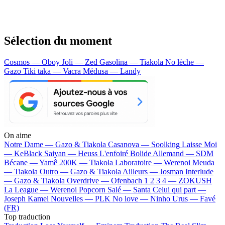
Sélection du moment
Cosmos — Oboy
Joli — Zed
Gasolina — Tiakola
No lèche —
Gazo
Tiki taka — Vacra
Médusa — Landy
On aime
Notre Dame —
Gazo & Tiakola
Casanova —
Soolking
Laisse Moi
—
KeBlack
Saiyan —
Heuss L'enfoiré
Bolide Allemand —
SDM
Bécane —
Yamê
200K —
Tiakola
Laboratoire —
Werenoi
Meuda
—
Tiakola
Outro —
Gazo & Tiakola
Ailleurs —
Josman
Interlude
—
Gazo & Tiakola
Overdrive —
Ofenbach
1 2 3 4 —
ZOKUSH
La League —
Werenoi
Popcorn Salé —
Santa
Celui qui part —
Joseph Kamel
Nouvelles —
PLK
No love —
Ninho
Urus —
Favé
(FR)
Top traduction