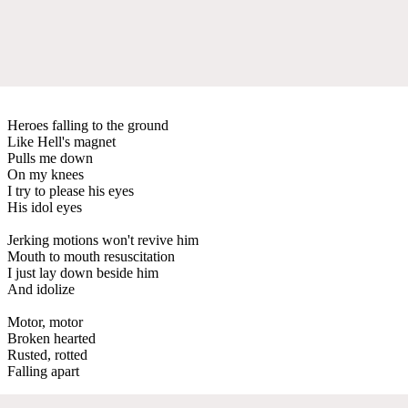
Heroes falling to the ground
Like Hell's magnet
Pulls me down
On my knees
I try to please his eyes
His idol eyes
Jerking motions won't revive him
Mouth to mouth resuscitation
I just lay down beside him
And idolize
Motor, motor
Broken hearted
Rusted, rotted
Falling apart