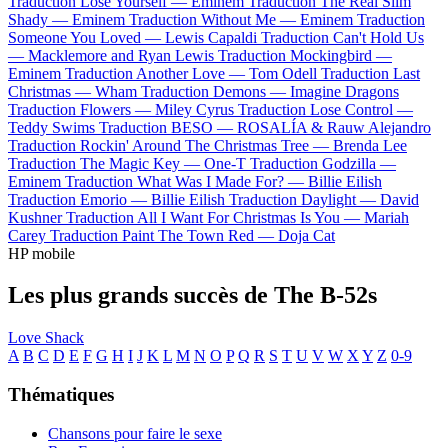
Traduction Lose Yourself —
Eminem
Traduction The Real Slim
Shady —
Eminem
Traduction Without Me —
Eminem
Traduction
Someone You Loved —
Lewis Capaldi
Traduction Can't Hold Us
—
Macklemore and Ryan Lewis
Traduction Mockingbird —
Eminem
Traduction Another Love —
Tom Odell
Traduction Last
Christmas —
Wham
Traduction Demons —
Imagine Dragons
Traduction Flowers —
Miley Cyrus
Traduction Lose Control —
Teddy Swims
Traduction BESO —
ROSALÍA & Rauw Alejandro
Traduction Rockin' Around The Christmas Tree —
Brenda Lee
Traduction The Magic Key —
One-T
Traduction Godzilla —
Eminem
Traduction What Was I Made For? —
Billie Eilish
Traduction Emorio —
Billie Eilish
Traduction Daylight —
David
Kushner
Traduction All I Want For Christmas Is You —
Mariah
Carey
Traduction Paint The Town Red —
Doja Cat
HP mobile
Les plus grands succès de The B-52s
Love Shack
A
B
C
D
E
F
G
H
I
J
K
L
M
N
O
P
Q
R
S
T
U
V
W
X
Y
Z
0-9
Thématiques
Chansons pour faire le sexe