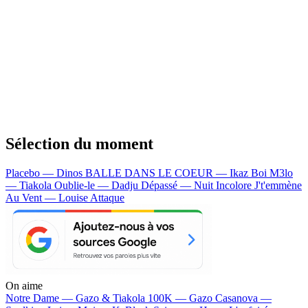
Sélection du moment
Placebo — Dinos
BALLE DANS LE COEUR — Ikaz Boi
M3lo
— Tiakola
Oublie-le — Dadju
Dépassé — Nuit Incolore
J't'emmène
Au Vent — Louise Attaque
On aime
Notre Dame —
Gazo & Tiakola
100K —
Gazo
Casanova —