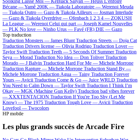
Soolking
Laisse Moi —
KeBlack
Saiyan —
Heuss L'enfoiré
Bécane —
Yamê
200K —
Tiakola
Laboratoire —
Werenoi
Meuda
—
Tiakola
Outro —
Gazo & Tiakola
Ailleurs —
Josman
Interlude
—
Gazo & Tiakola
Overdrive —
Ofenbach
1 2 3 4 —
ZOKUSH
La League —
Werenoi
Celui qui part —
Joseph Kamel
Nouvelles
—
PLK
No love —
Ninho
Urus —
Favé (FR)
DIE —
Gazo
Top traduction
Traduction Monsters —
James Blunt
Traduction Streets —
Doja Cat
Traduction Drivers license —
Olivia Rodrigo
Traduction Lover —
Taylor Swift
Traduction Teeth —
5 Seconds Of Summer
Traduction
Seya —
Morad
Traduction No Idea —
Don Toliver
Traduction
Morado —
J Balvin
Traduction Hard For Me —
Michele Morrone
Traduction Rapture —
Michele Morrone
Traduction Stand By —
Michele Morrone
Traduction Agua —
Tainy
Traduction Forever
Yours —
Avicii
Traduction Come & Go —
Juice WRLD
Traduction
You Need to Calm Down —
Taylor Swift
Traduction I Think I’m
Okay —
MGK (Machine Gun Kelly)
Traduction bad vibes forever
—
XXXTENTACION
Traduction If You're Too Shy (Let Me
Know) —
The 1975
Traduction Tough Love —
Avicii
Traduction
Lovefool —
Twocolors
HP mobile
Les plus grands succès de Arcade Fire
No Cars Go
Black Mirror
Wake Up
Intervention
Suburban War