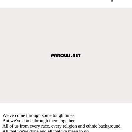
We've come through some tough times
But we've come through them together,
All of us from every race, every religion and ethnic background.
All that we've done and all that we mean to do