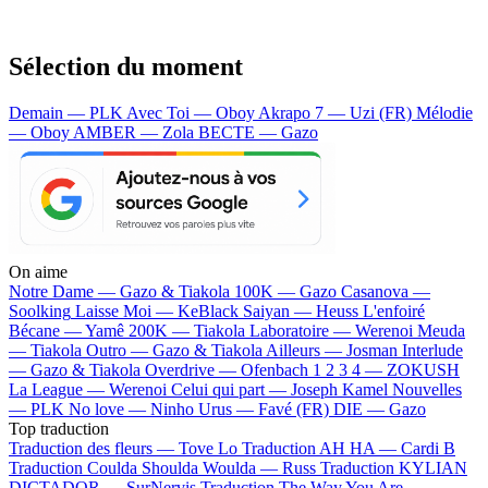
Sélection du moment
Demain — PLK
Avec Toi — Oboy
Akrapo 7 — Uzi (FR)
Mélodie
— Oboy
AMBER — Zola
BECTE — Gazo
On aime
Notre Dame —
Gazo & Tiakola
100K —
Gazo
Casanova —
Soolking
Laisse Moi —
KeBlack
Saiyan —
Heuss L'enfoiré
Bécane —
Yamê
200K —
Tiakola
Laboratoire —
Werenoi
Meuda
—
Tiakola
Outro —
Gazo & Tiakola
Ailleurs —
Josman
Interlude
—
Gazo & Tiakola
Overdrive —
Ofenbach
1 2 3 4 —
ZOKUSH
La League —
Werenoi
Celui qui part —
Joseph Kamel
Nouvelles
—
PLK
No love —
Ninho
Urus —
Favé (FR)
DIE —
Gazo
Top traduction
Traduction des fleurs —
Tove Lo
Traduction AH HA —
Cardi B
Traduction Coulda Shoulda Woulda —
Russ
Traduction KYLIAN
DICTADOR —
SurNervis
Traduction The Way You Are —