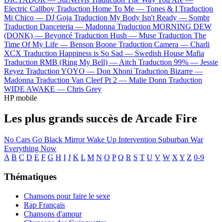
Electric Callboy
Traduction Home To Me —
Tones & I
Traduction
Mi Chico —
DJ Goja
Traduction My Body Isn't Ready —
Sombr
Traduction Danceteria —
Madonna
Traduction MORNING DEW
(DONK) —
Beyoncé
Traduction Hush —
Muse
Traduction The
Time Of My Life —
Benson Boone
Traduction Camera —
Charli
XCX
Traduction Happiness is So Sad —
Swedish House Mafia
Traduction RMB (Ring My Bell) —
Aitch
Traduction 99% —
Jessie
Reyez
Traduction YOYO —
Don Xhoni
Traduction Bizarre —
Madonna
Traduction Van Cleef Pt 2 —
Malie Donn
Traduction
WIDE AWAKE —
Chris Grey
HP mobile
Les plus grands succès de Arcade Fire
No Cars Go
Black Mirror
Wake Up
Intervention
Suburban War
Everything Now
A
B
C
D
E
F
G
H
I
J
K
L
M
N
O
P
Q
R
S
T
U
V
W
X
Y
Z
0-9
Thématiques
Chansons pour faire le sexe
Rap Français
Chansons d'amour