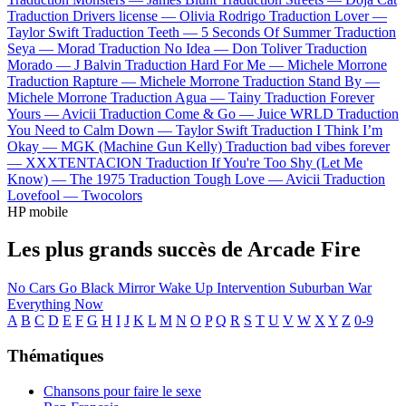
Traduction Drivers license —
Olivia Rodrigo
Traduction Lover —
Taylor Swift
Traduction Teeth —
5 Seconds Of Summer
Traduction
Seya —
Morad
Traduction No Idea —
Don Toliver
Traduction
Morado —
J Balvin
Traduction Hard For Me —
Michele Morrone
Traduction Rapture —
Michele Morrone
Traduction Stand By —
Michele Morrone
Traduction Agua —
Tainy
Traduction Forever
Yours —
Avicii
Traduction Come & Go —
Juice WRLD
Traduction
You Need to Calm Down —
Taylor Swift
Traduction I Think I’m
Okay —
MGK (Machine Gun Kelly)
Traduction bad vibes forever
—
XXXTENTACION
Traduction If You're Too Shy (Let Me
Know) —
The 1975
Traduction Tough Love —
Avicii
Traduction
Lovefool —
Twocolors
HP mobile
Les plus grands succès de Arcade Fire
No Cars Go
Black Mirror
Wake Up
Intervention
Suburban War
Everything Now
A
B
C
D
E
F
G
H
I
J
K
L
M
N
O
P
Q
R
S
T
U
V
W
X
Y
Z
0-9
Thématiques
Chansons pour faire le sexe