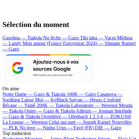
Sélection du moment
Gasolina — Tiakola
No lèche — Gazo
Tiki taka — Vacra
Médusa
— Landy
Mon amour (France Eurovision 2024) — Slimane
Rappel
— Gazo
On aime
Notre Dame —
Gazo & Tiakola
100K —
Gazo
Casanova —
Soolking
Laisse Moi —
KeBlack
Saiyan —
Heuss L'enfoiré
Bécane —
Yamê
200K —
Tiakola
Laboratoire —
Werenoi
Meuda
—
Tiakola
Outro —
Gazo & Tiakola
Ailleurs —
Josman
Interlude
—
Gazo & Tiakola
Overdrive —
Ofenbach
1 2 3 4 —
ZOKUSH
La League —
Werenoi
Celui qui part —
Joseph Kamel
Nouvelles
—
PLK
No love —
Ninho
Urus —
Favé (FR)
DIE —
Gazo
Top traduction
Traduction Monsters —
James Blunt
Traduction Streets —
Doja Cat