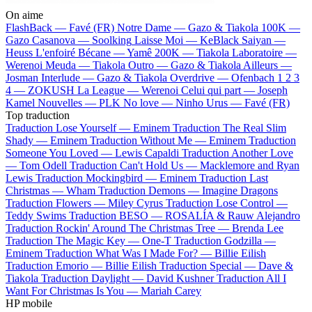
On aime
FlashBack —
Favé (FR)
Notre Dame —
Gazo & Tiakola
100K —
Gazo
Casanova —
Soolking
Laisse Moi —
KeBlack
Saiyan —
Heuss L'enfoiré
Bécane —
Yamê
200K —
Tiakola
Laboratoire —
Werenoi
Meuda —
Tiakola
Outro —
Gazo & Tiakola
Ailleurs —
Josman
Interlude —
Gazo & Tiakola
Overdrive —
Ofenbach
1 2 3
4 —
ZOKUSH
La League —
Werenoi
Celui qui part —
Joseph
Kamel
Nouvelles —
PLK
No love —
Ninho
Urus —
Favé (FR)
Top traduction
Traduction Lose Yourself —
Eminem
Traduction The Real Slim
Shady —
Eminem
Traduction Without Me —
Eminem
Traduction
Someone You Loved —
Lewis Capaldi
Traduction Another Love
—
Tom Odell
Traduction Can't Hold Us —
Macklemore and Ryan
Lewis
Traduction Mockingbird —
Eminem
Traduction Last
Christmas —
Wham
Traduction Demons —
Imagine Dragons
Traduction Flowers —
Miley Cyrus
Traduction Lose Control —
Teddy Swims
Traduction BESO —
ROSALÍA & Rauw Alejandro
Traduction Rockin' Around The Christmas Tree —
Brenda Lee
Traduction The Magic Key —
One-T
Traduction Godzilla —
Eminem
Traduction What Was I Made For? —
Billie Eilish
Traduction Emorio —
Billie Eilish
Traduction Special —
Dave &
Tiakola
Traduction Daylight —
David Kushner
Traduction All I
Want For Christmas Is You —
Mariah Carey
HP mobile