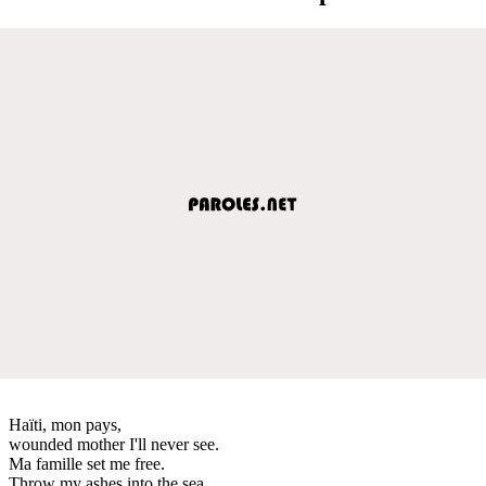
Haïti, mon pays,
wounded mother I'll never see.
Ma famille set me free.
Throw my ashes into the sea.