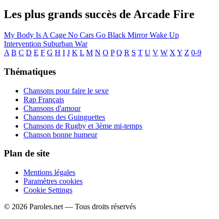
Les plus grands succès de Arcade Fire
My Body Is A Cage
No Cars Go
Black Mirror
Wake Up
Intervention
Suburban War
A
B
C
D
E
F
G
H
I
J
K
L
M
N
O
P
Q
R
S
T
U
V
W
X
Y
Z
0-9
Thématiques
Chansons pour faire le sexe
Rap Français
Chansons d'amour
Chansons des Guinguettes
Chansons de Rugby et 3ème mi-temps
Chanson bonne humeur
Plan de site
Mentions légales
Paramètres cookies
Cookie Settings
© 2026 Paroles.net — Tous droits réservés