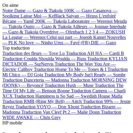
On aime
Notre Dame —
Gazo & Tiakola
100K —
Gazo
Casanova —
Soolking
Laisse Moi —
KeBlack
Saiyan —
Heuss L'enfoiré
Bécane —
Yamê
200K —
Tiakola
Laboratoire —
Werenoi
Meuda
—
Tiakola
Outro —
Gazo & Tiakola
Ailleurs —
Josman
Interlude
—
Gazo & Tiakola
Overdrive —
Ofenbach
1 2 3 4 —
ZOKUSH
La League —
Werenoi
Celui qui part —
Joseph Kamel
Nouvelles
—
PLK
No love —
Ninho
Urus —
Favé (FR)
DIE —
Gazo
Top traduction
Traduction des fleurs —
Tove Lo
Traduction AH HA —
Cardi B
Traduction Coulda Shoulda Woulda —
Russ
Traduction KYLIAN
DICTADOR —
SurNervis
Traduction The Way You Are —
Electric Callboy
Traduction Home To Me —
Tones & I
Traduction
Mi Chico —
DJ Goja
Traduction My Body Isn't Ready —
Sombr
Traduction Danceteria —
Madonna
Traduction MORNING DEW
(DONK) —
Beyoncé
Traduction Hush —
Muse
Traduction The
Time Of My Life —
Benson Boone
Traduction Camera —
Charli
XCX
Traduction Happiness is So Sad —
Swedish House Mafia
Traduction RMB (Ring My Bell) —
Aitch
Traduction 99% —
Jessie
Reyez
Traduction YOYO —
Don Xhoni
Traduction Bizarre —
Madonna
Traduction Van Cleef Pt 2 —
Malie Donn
Traduction
WIDE AWAKE —
Chris Grey
HP mobile