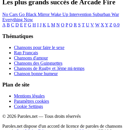
Les plus grands succès de Arcade Fire
No Cars Go
Black Mirror
Wake Up
Intervention
Suburban War
Everything Now
A
B
C
D
E
F
G
H
I
J
K
L
M
N
O
P
Q
R
S
T
U
V
W
X
Y
Z
0-9
Thématiques
Chansons pour faire le sexe
Rap Français
Chansons d'amour
Chansons des Guinguettes
Chansons de Rugby et 3ème mi-temps
Chanson bonne humeur
Plan de site
Mentions légales
Paramètres cookies
Cookie Settings
© 2026 Paroles.net — Tous droits réservés
Paroles.net dispose d'un accord de licence de paroles de chansons