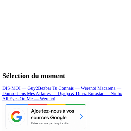
Sélection du moment
DIS-MOI — Guy2Bezbar
Tu Connais — Werenoi
Macarena —
Damso
J'fais Mes Affaires — Djadja & Dinaz
Eurostar — Ninho
All Eyes On Me — Werenoi