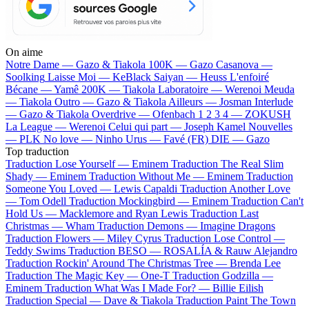
On aime
Notre Dame —
Gazo & Tiakola
100K —
Gazo
Casanova —
Soolking
Laisse Moi —
KeBlack
Saiyan —
Heuss L'enfoiré
Bécane —
Yamê
200K —
Tiakola
Laboratoire —
Werenoi
Meuda
—
Tiakola
Outro —
Gazo & Tiakola
Ailleurs —
Josman
Interlude
—
Gazo & Tiakola
Overdrive —
Ofenbach
1 2 3 4 —
ZOKUSH
La League —
Werenoi
Celui qui part —
Joseph Kamel
Nouvelles
—
PLK
No love —
Ninho
Urus —
Favé (FR)
DIE —
Gazo
Top traduction
Traduction Lose Yourself —
Eminem
Traduction The Real Slim
Shady —
Eminem
Traduction Without Me —
Eminem
Traduction
Someone You Loved —
Lewis Capaldi
Traduction Another Love
—
Tom Odell
Traduction Mockingbird —
Eminem
Traduction Can't
Hold Us —
Macklemore and Ryan Lewis
Traduction Last
Christmas —
Wham
Traduction Demons —
Imagine Dragons
Traduction Flowers —
Miley Cyrus
Traduction Lose Control —
Teddy Swims
Traduction BESO —
ROSALÍA & Rauw Alejandro
Traduction Rockin' Around The Christmas Tree —
Brenda Lee
Traduction The Magic Key —
One-T
Traduction Godzilla —
Eminem
Traduction What Was I Made For? —
Billie Eilish
Traduction Special —
Dave & Tiakola
Traduction Paint The Town