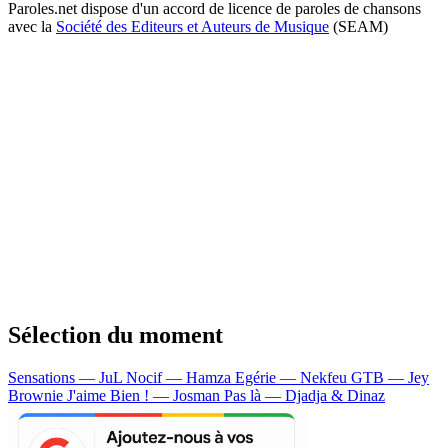
Paroles.net dispose d'un accord de licence de paroles de chansons
avec la
Société des Editeurs et Auteurs de Musique
(SEAM)
Sélection du moment
Sensations — JuL
Nocif — Hamza
Egérie — Nekfeu
GTB — Jey
Brownie
J'aime Bien ! — Josman
Pas là — Djadja & Dinaz