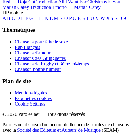
Red —
Doja Cat
Traduction All I Want For Christmas Is You —
Mariah Carey
Traduction Emorio —
Mariah Carey
HP mobile
A
B
C
D
E
F
G
H
I
J
K
L
M
N
O
P
Q
R
S
T
U
V
W
X
Y
Z
0-9
Thématiques
Chansons pour faire le sexe
Rap Français
Chansons d'amour
Chansons des Guinguettes
Chansons de Rugby et 3ème mi-temps
Chanson bonne humeur
Plan de site
Mentions légales
Paramètres cookies
Cookie Settings
© 2026 Paroles.net — Tous droits réservés
Paroles.net dispose d'un accord de licence de paroles de chansons
avec la
Société des Editeurs et Auteurs de Musique
(SEAM)