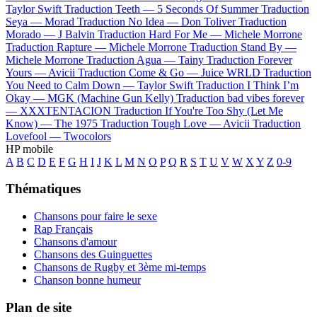
Taylor Swift
Traduction Teeth —
5 Seconds Of Summer
Traduction
Seya —
Morad
Traduction No Idea —
Don Toliver
Traduction
Morado —
J Balvin
Traduction Hard For Me —
Michele Morrone
Traduction Rapture —
Michele Morrone
Traduction Stand By —
Michele Morrone
Traduction Agua —
Tainy
Traduction Forever
Yours —
Avicii
Traduction Come & Go —
Juice WRLD
Traduction
You Need to Calm Down —
Taylor Swift
Traduction I Think I’m
Okay —
MGK (Machine Gun Kelly)
Traduction bad vibes forever
—
XXXTENTACION
Traduction If You're Too Shy (Let Me
Know) —
The 1975
Traduction Tough Love —
Avicii
Traduction
Lovefool —
Twocolors
HP mobile
A
B
C
D
E
F
G
H
I
J
K
L
M
N
O
P
Q
R
S
T
U
V
W
X
Y
Z
0-9
Thématiques
Chansons pour faire le sexe
Rap Français
Chansons d'amour
Chansons des Guinguettes
Chansons de Rugby et 3ème mi-temps
Chanson bonne humeur
Plan de site