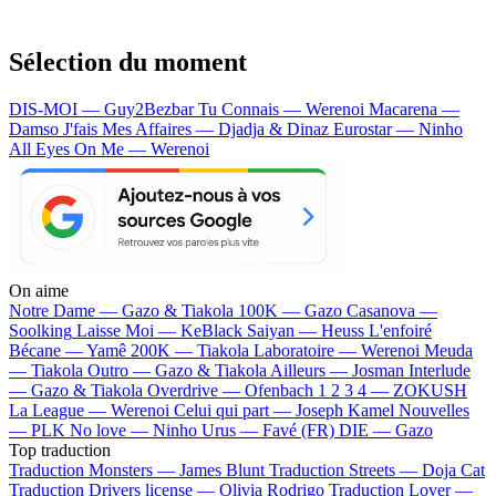
Sélection du moment
DIS-MOI — Guy2Bezbar
Tu Connais — Werenoi
Macarena —
Damso
J'fais Mes Affaires — Djadja & Dinaz
Eurostar — Ninho
All Eyes On Me — Werenoi
On aime
Notre Dame —
Gazo & Tiakola
100K —
Gazo
Casanova —
Soolking
Laisse Moi —
KeBlack
Saiyan —
Heuss L'enfoiré
Bécane —
Yamê
200K —
Tiakola
Laboratoire —
Werenoi
Meuda
—
Tiakola
Outro —
Gazo & Tiakola
Ailleurs —
Josman
Interlude
—
Gazo & Tiakola
Overdrive —
Ofenbach
1 2 3 4 —
ZOKUSH
La League —
Werenoi
Celui qui part —
Joseph Kamel
Nouvelles
—
PLK
No love —
Ninho
Urus —
Favé (FR)
DIE —
Gazo
Top traduction
Traduction Monsters —
James Blunt
Traduction Streets —
Doja Cat
Traduction Drivers license —
Olivia Rodrigo
Traduction Lover —