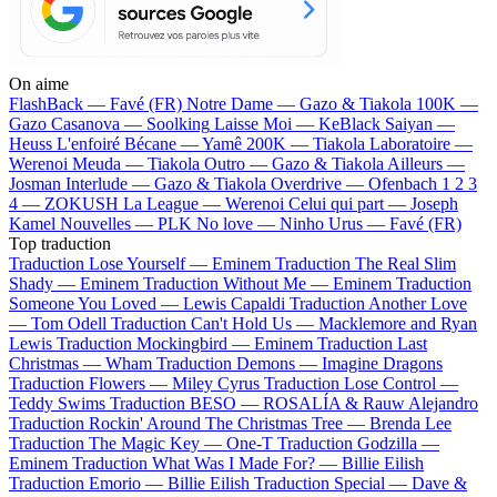
On aime
FlashBack —
Favé (FR)
Notre Dame —
Gazo & Tiakola
100K —
Gazo
Casanova —
Soolking
Laisse Moi —
KeBlack
Saiyan —
Heuss L'enfoiré
Bécane —
Yamê
200K —
Tiakola
Laboratoire —
Werenoi
Meuda —
Tiakola
Outro —
Gazo & Tiakola
Ailleurs —
Josman
Interlude —
Gazo & Tiakola
Overdrive —
Ofenbach
1 2 3
4 —
ZOKUSH
La League —
Werenoi
Celui qui part —
Joseph
Kamel
Nouvelles —
PLK
No love —
Ninho
Urus —
Favé (FR)
Top traduction
Traduction Lose Yourself —
Eminem
Traduction The Real Slim
Shady —
Eminem
Traduction Without Me —
Eminem
Traduction
Someone You Loved —
Lewis Capaldi
Traduction Another Love
—
Tom Odell
Traduction Can't Hold Us —
Macklemore and Ryan
Lewis
Traduction Mockingbird —
Eminem
Traduction Last
Christmas —
Wham
Traduction Demons —
Imagine Dragons
Traduction Flowers —
Miley Cyrus
Traduction Lose Control —
Teddy Swims
Traduction BESO —
ROSALÍA & Rauw Alejandro
Traduction Rockin' Around The Christmas Tree —
Brenda Lee
Traduction The Magic Key —
One-T
Traduction Godzilla —
Eminem
Traduction What Was I Made For? —
Billie Eilish
Traduction Emorio —
Billie Eilish
Traduction Special —
Dave &