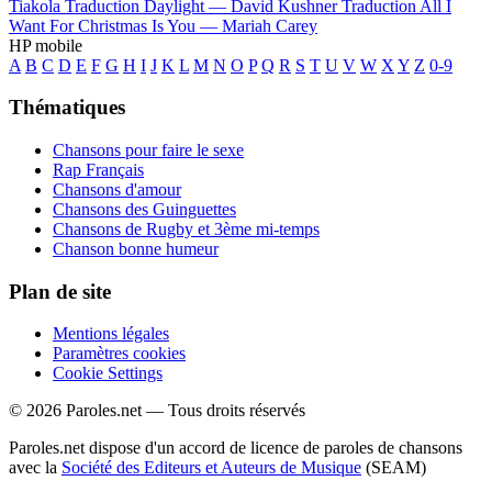
Tiakola
Traduction Daylight —
David Kushner
Traduction All I
Want For Christmas Is You —
Mariah Carey
HP mobile
A
B
C
D
E
F
G
H
I
J
K
L
M
N
O
P
Q
R
S
T
U
V
W
X
Y
Z
0-9
Thématiques
Chansons pour faire le sexe
Rap Français
Chansons d'amour
Chansons des Guinguettes
Chansons de Rugby et 3ème mi-temps
Chanson bonne humeur
Plan de site
Mentions légales
Paramètres cookies
Cookie Settings
© 2026 Paroles.net — Tous droits réservés
Paroles.net dispose d'un accord de licence de paroles de chansons
avec la
Société des Editeurs et Auteurs de Musique
(SEAM)